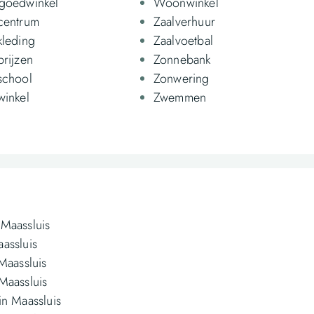
goedwinkel
Woonwinkel
centrum
Zaalverhuur
kleding
Zaalvoetbal
prijzen
Zonnebank
school
Zonwering
winkel
Zwemmen
 Maassluis
assluis
 Maassluis
Maassluis
in Maassluis