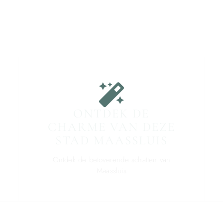
ONTDEK DE
CHARME VAN DEZE
STAD MAASSLUIS
Ontdek de betoverende schatten van
Maassluis