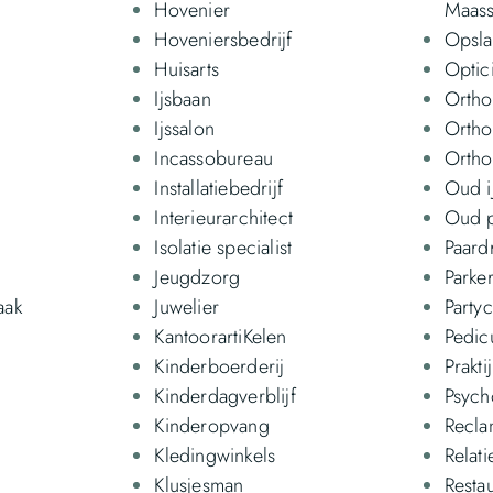
Hovenier
Maass
Hoveniersbedrijf
Opsl
Huisarts
Optic
Ijsbaan
Ortho
Ijssalon
Ortho
Incassobureau
Ortho
Installatiebedrijf
Oud i
Interieurarchitect
Oud p
Isolatie specialist
Paard
Jeugdzorg
Parke
aak
Juwelier
Party
KantoorartiKelen
Pedic
Kinderboerderij
Prakti
Kinderdagverblijf
Psych
Kinderopvang
Recla
Kledingwinkels
Relati
Klusjesman
Resta