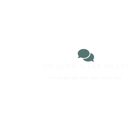
OP ZOEK NAAR HULP?
Ons toegewijde team staat voor je klaar.