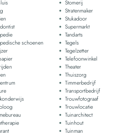
luis
Stomerij
ag
Stratenmaker
ien
Stukadoor
dontist
Supermarkt
pedie
Tandarts
pedische schoenen
Tegels
jzer
Tegelzetter
apier
Telefoonwinkel
rijden
Theater
ren
Thuiszorg
centrum
Timmerbedrijf
ure
Transportbedrijf
jkonderwijs
Trouwfotograaf
oloog
Trouwlocatie
mebureau
Tuinarchitect
etherapie
Tuinhout
urant
Tuinman