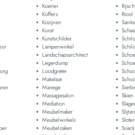
Koerier
Rijsc
Koffers
Riool
Kozijnen
Sanita
Kunst
Schaa
Kunstschilder
Schil
eur
Lampenwinkel
Schild
Landschapsarchitect
Schoe
Legerdump
Scho
zorg
Loodgieter
Schoo
Makelaar
Schoo
uren
Manege
Sierb
Massagesalon
Skien
Mediation
Slage
Meubelmaker
Slijteri
Meubelwinkels
Slote
per
Meubelzaken
Snack