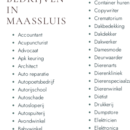
Container huren
IN
Copywriter
Crematorium
MAASSLUIS
Dakbedekking
Dakdekker
Accountant
Dakwerker
Acupuncturist
Damesmode
Advocaat
Deurwaarder
Apk keuring
Dierenarts
Architect
Dierenkliniek
Auto reparatie
Dierenspeciaalz
Autopoetsbedrijf
Dierenwinkel
Autorijschool
Diëtist
Autoschade
Drukkerij
Autosloperij
Dumpstore
Autospuiterij
Elektricien
Avondwinkel
Elektronica
Babywinkel