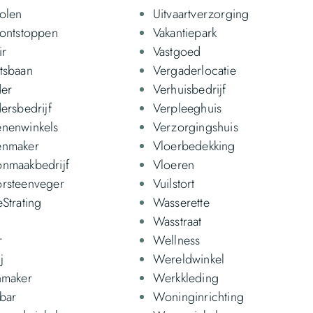
holen
Uitvaartverzorging
 ontstoppen
Vakantiepark
ir
Vastgoed
tsbaan
Vergaderlocatie
der
Verhuisbedrijf
ersbedrijf
Verpleeghuis
nenwinkels
Verzorgingshuis
enmaker
Vloerbedekking
nmaakbedrijf
Vloeren
rsteenveger
Vuilstort
eStrating
Wasserette
Wasstraat
r
Wellness
j
Wereldwinkel
nmaker
Werkkleding
bar
Woninginrichting