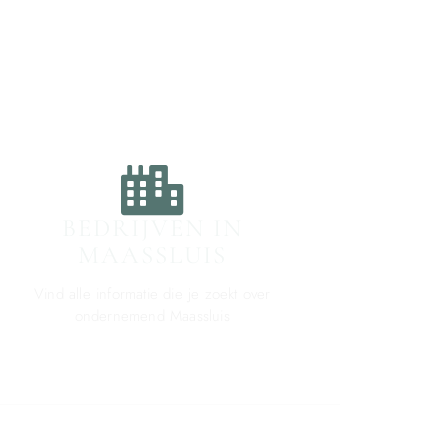
BEDRIJVEN IN
MAASSLUIS
Vind alle informatie die je zoekt over
ondernemend Maassluis