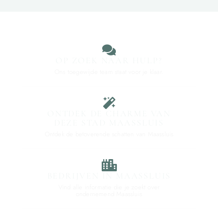
OP ZOEK NAAR HULP?
Ons toegewijde team staat voor je klaar.
ONTDEK DE CHARME VAN
DEZE STAD MAASSLUIS
Ontdek de betoverende schatten van Maassluis
BEDRIJVEN IN MAASSLUIS
Vind alle informatie die je zoekt over
ondernemend Maassluis