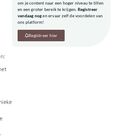
om je content naar een hoger niveau te tillen
en een groter bereik te krijgen.
Registreer
vandaag nog
en ervaar zelf de voordelen van
ons platform!
Registreer hier
en:
het
nieke
te
e