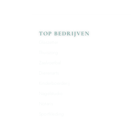
TOP BEDRIJVEN
Glaszetter
Thuiszorg
Zaalvoetbal
Dierenarts
Kinderboerderij
Nagelstudio
Notaris
Sportkleding