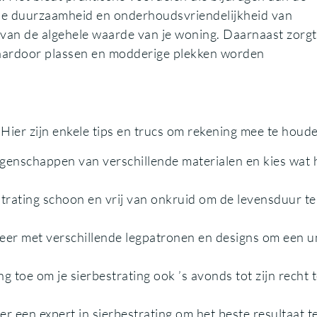
n de duurzaamheid en onderhoudsvriendelijkheid van
 van de algehele waarde van je woning. Daarnaast zorgt
waardoor plassen en modderige plekken worden
? Hier zijn enkele tips en trucs om rekening mee te houd
genschappen van verschillende materialen en kies wat 
trating schoon en vrij van onkruid om de levensduur te
er met verschillende legpatronen en designs om een u
g toe om je sierbestrating ook ’s avonds tot zijn recht 
r een expert in sierbestrating om het beste resultaat t