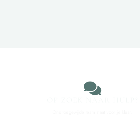
OP ZOEK NAAR HULP?
Ons toegewijde team staat voor je klaar.