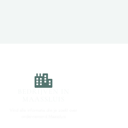
BEDRIJVEN IN
MAASSLUIS
Vind alle informatie die je zoekt over
ondernemend Maassluis