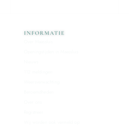
INFORMATIE
Over Maassluis
Openingstijden in Maassluis
Nieuws
112 meldingen
Weersverwachting
Beroemdheden
Over ons
Registreer
Wij worden ook vermeld op