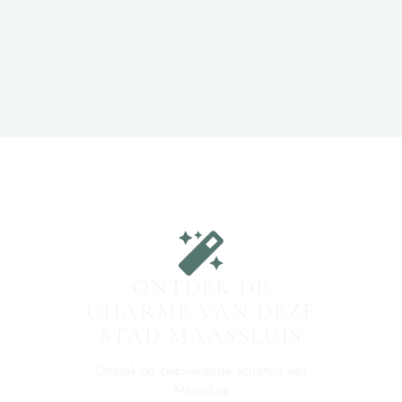
ONTDEK DE
CHARME VAN DEZE
STAD MAASSLUIS
Ontdek de betoverende schatten van
Maassluis