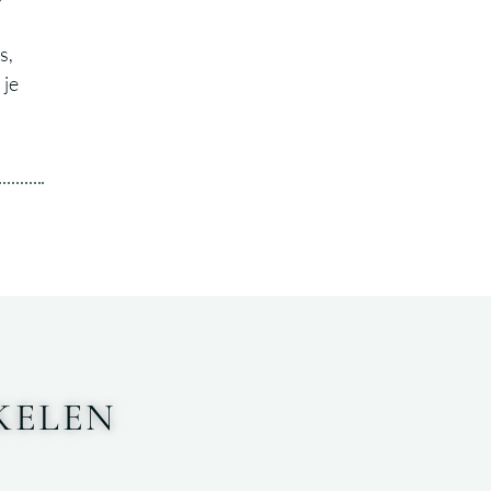
s,
 je
KELEN