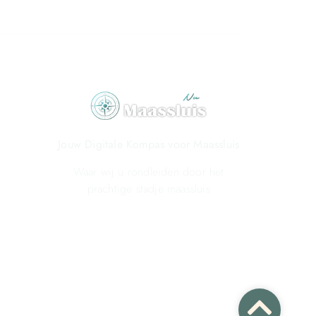
Jouw Digitale Kompas voor Maassluis
Waar wij u rondleiden door het
prachtige stadje maassluis