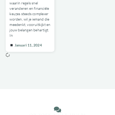
waarin regels snel
veranderen en financiële
keuzes steeds complexer
worden, wil je iemand die
meedenkt, vooruitkijkt en
jouw belangen behartigt.
In
Januari 11, 2024
OP ZOEK NAAR HULP?