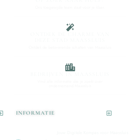
Ons toegewijde team staat voor je klaar.
ONTDEK DE CHARME VAN
DEZE STAD MAASSLUIS
Ontdek de betoverende schatten van Maassluis
BEDRIJVEN IN MAASSLUIS
Vind alle informatie die je zoekt over
ondernemend Maassluis
INFORMATIE
Jouw Digitale Kompas voor Maassluis