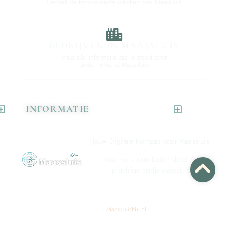
Ontdek de betoverende schatten van Maassluis
BEDRIJVEN IN MAASSLUIS
Vind alle informatie die je zoekt over
ondernemend Maassluis
INFORMATIE
Jouw Digitale Kompas voor Maassluis
Waar wij u rondleiden door het
prachtige stadje maassluis
© 2024 All rights reserved. Design by
MaassluisNu.nl