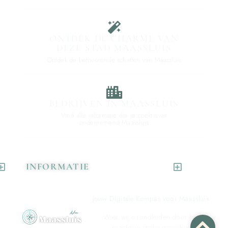
ONTDEK DE CHARME VAN
DEZE STAD MAASSLUIS
Ontdek de betoverende schatten van Maassluis
BEDRIJVEN IN MAASSLUIS
Vind alle informatie die je zoekt over
ondernemend Maassluis
INFORMATIE
Jouw Digitale Kompas voor Maassluis
Waar wij u rondleiden door het
prachtige stadje maassluis