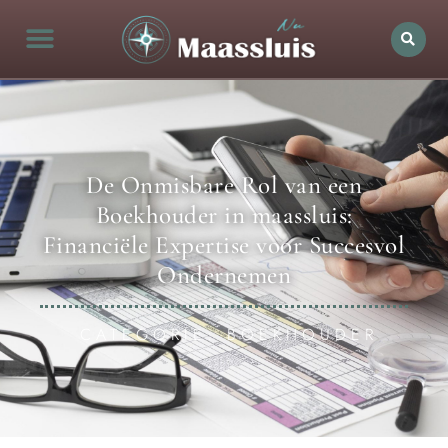
De Onmisbare Rol van een
Boekhouder in maassluis:
Financiële Expertise voor Succesvol
Ondernemen
CATEGORIE: BOEKHOUDER