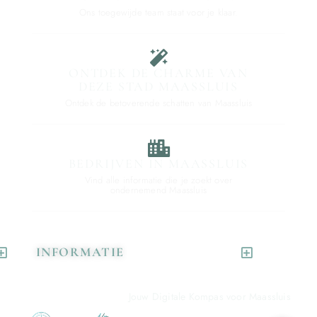
Ons toegewijde team staat voor je klaar.
ONTDEK DE CHARME VAN
DEZE STAD MAASSLUIS
Ontdek de betoverende schatten van Maassluis
BEDRIJVEN IN MAASSLUIS
Vind alle informatie die je zoekt over
ondernemend Maassluis
INFORMATIE
Jouw Digitale Kompas voor Maassluis