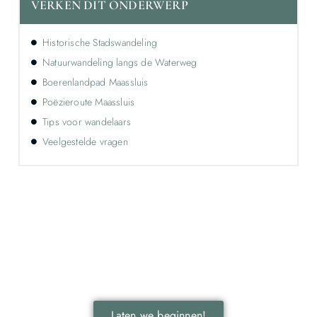
VERKEN DIT ONDERWERP
Historische Stadswandeling
Natuurwandeling langs de Waterweg
Boerenlandpad Maassluis
Poëzieroute Maassluis
Tips voor wandelaars
Veelgestelde vragen
Ontdek de kracht van lokale reclame voor
jouw bedrijf!
Leer hoe lokale reclame jouw bedrijf kan laten groeien
door je onder te dompelen in deze fascinerende
wereld.
Laten we beginnen!