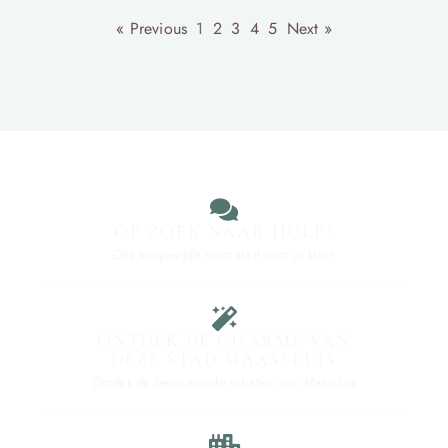
« Previous
1
2
3
4
5
Next »
OP ZOEK NAAR HULP?
Ons toegewijde team staat voor je klaar.
ONTDEK DE CHARME VAN
DEZE STAD MAASSLUIS
Ontdek de betoverende schatten van Maassluis