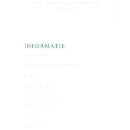
Ontdek de betoverende schatten van
Maassluis
INFORMATIE
Over Maassluis
Openingstijden in Maassluis
Nieuws
112 meldingen
Weersverwachting
Beroemdheden
Over ons
Registreer