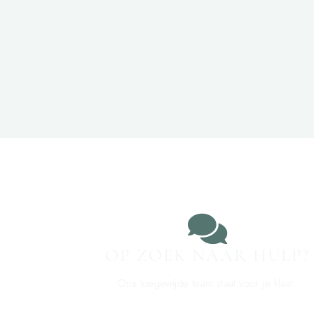
OP ZOEK NAAR HULP?
Ons toegewijde team staat voor je klaar.