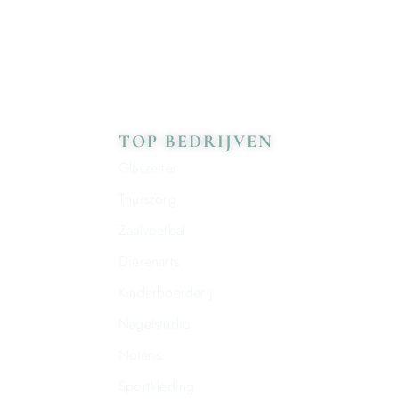
TOP BEDRIJVEN
Glaszetter
Thuiszorg
Zaalvoetbal
Dierenarts
Kinderboerderij
Nagelstudio
Notaris
Sportkleding