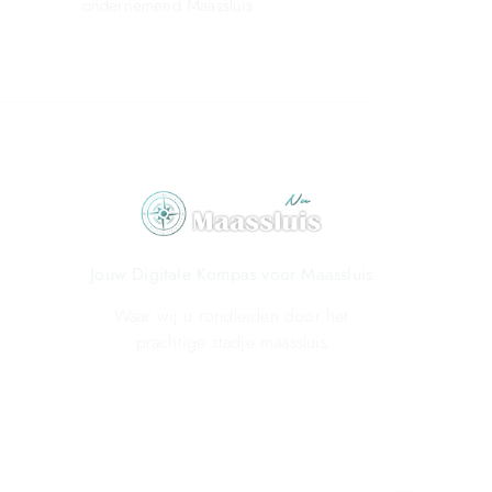
ondernemend Maassluis
Jouw Digitale Kompas voor Maassluis
Waar wij u rondleiden door het
prachtige stadje maassluis