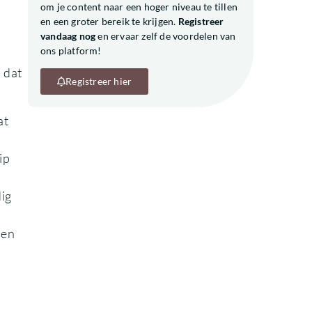
om je content naar een hoger niveau te tillen
en een groter bereik te krijgen.
Registreer
vandaag nog
en ervaar zelf de voordelen van
ons platform!
 dat
Registreer hier
at
ip
ig
 en