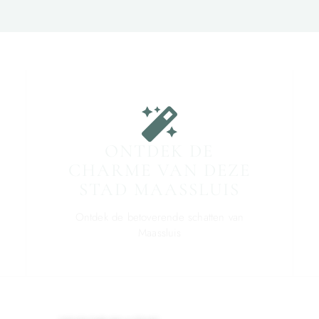
ONTDEK DE
CHARME VAN DEZE
STAD MAASSLUIS
Ontdek de betoverende schatten van
Maassluis