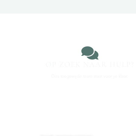
OP ZOEK NAAR HULP?
Ons toegewijde team staat voor je klaar.