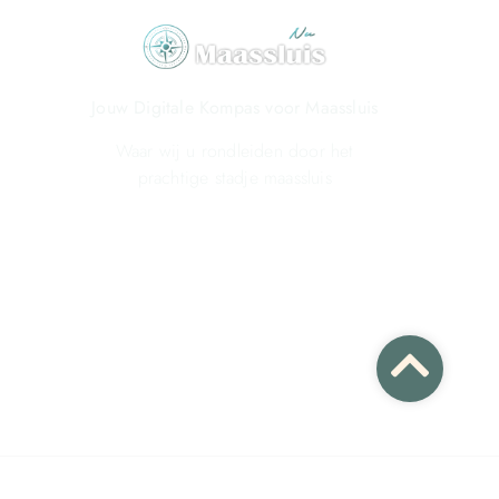
Jouw Digitale Kompas voor Maassluis
Waar wij u rondleiden door het
prachtige stadje maassluis