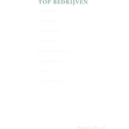
TOP BEDRIJVEN
Glaszetter
Thuiszorg
Zaalvoetbal
Dierenarts
Kinderboerderij
Nagelstudio
Notaris
Sportkleding
© 2024 All rights reserved. Design by
MaassluisNu.nl