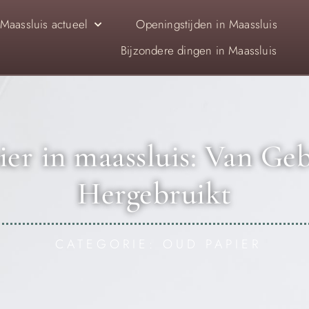
Maassluis actueel
Openingstijden in Maassluis
Bijzondere dingen in Maassluis
er in maassluis: Van Geb
Hergebruikt
CATEGORIE: OUD PAPIER