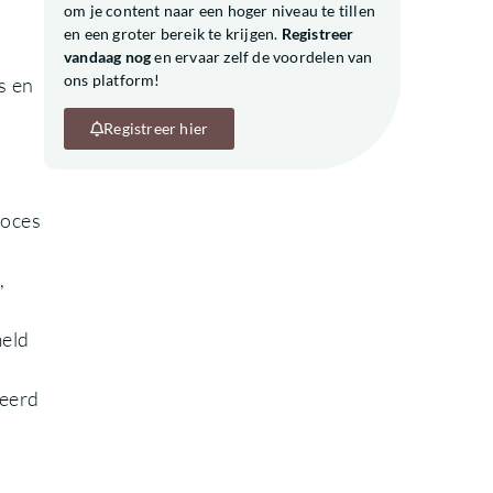
om je content naar een hoger niveau te tillen
en een groter bereik te krijgen.
Registreer
vandaag nog
en ervaar zelf de voordelen van
ons platform!
s en
Registreer hier
roces
,
eld
seerd