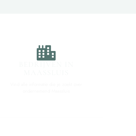
BEDRIJVEN IN
MAASSLUIS
Vind alle informatie die je zoekt over
ondernemend Maassluis