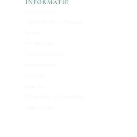
INFORMATIE
Over Maassluis
Openingstijden in Maassluis
Nieuws
112 meldingen
Weersverwachting
Beroemdheden
Over ons
Registreer
Wij worden ook vermeld op
Website index