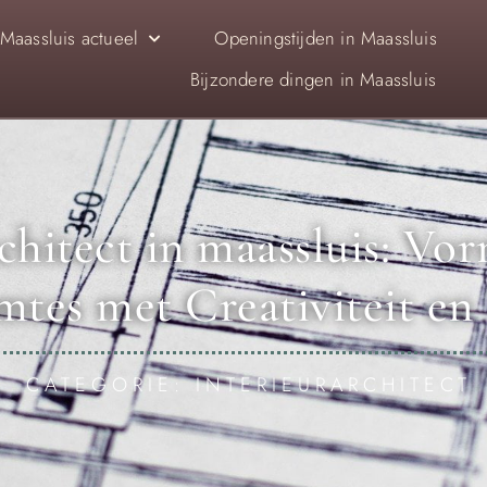
Maassluis actueel
Openingstijden in Maassluis
Bijzondere dingen in Maassluis
rchitect in maassluis: Vo
tes met Creativiteit en 
CATEGORIE: INTERIEURARCHITECT