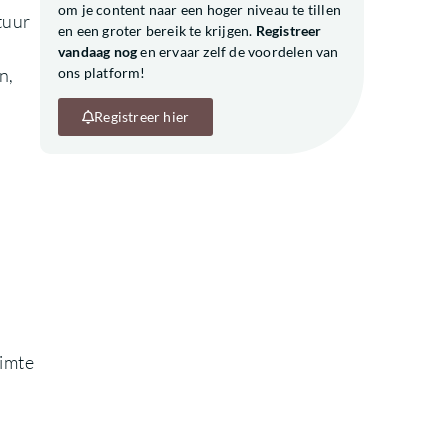
om je content naar een hoger niveau te tillen
tuur
en een groter bereik te krijgen.
Registreer
vandaag nog
en ervaar zelf de voordelen van
n,
ons platform!
Registreer hier
e
imte