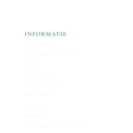
INFORMATIE
Over Maassluis
Openingstijden in Maassluis
Nieuws
112 meldingen
Weersverwachting
Beroemdheden
Over ons
Registreer
Wij worden ook vermeld op