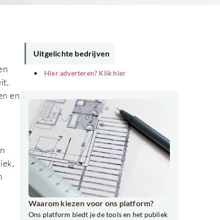
Uitgelichte bedrijven
en
Hier adverteren? Klik hier
it,
en en
en
iek,
n
Waarom kiezen voor ons platform?
Ons platform biedt je de tools en het publiek