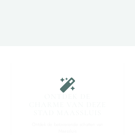
ONTDEK DE
CHARME VAN DEZE
STAD MAASSLUIS
Ontdek de betoverende schatten van
Maassluis