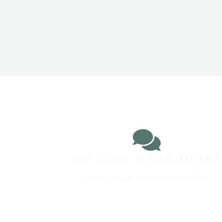
OP ZOEK NAAR HULP?
Ons toegewijde team staat voor je klaar.