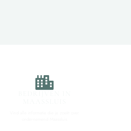
BEDRIJVEN IN
MAASSLUIS
Vind alle informatie die je zoekt over
ondernemend Maassluis