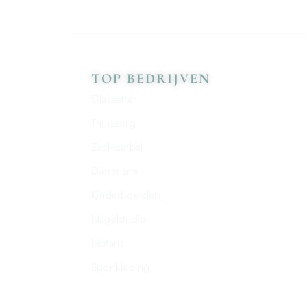
TOP BEDRIJVEN
Glaszetter
Thuiszorg
Zaalvoetbal
Dierenarts
Kinderboerderij
Nagelstudio
Notaris
Sportkleding