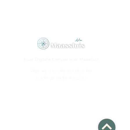
Jouw Digitale Kompas voor Maassluis
Waar wij u rondleiden door het
prachtige stadje maassluis