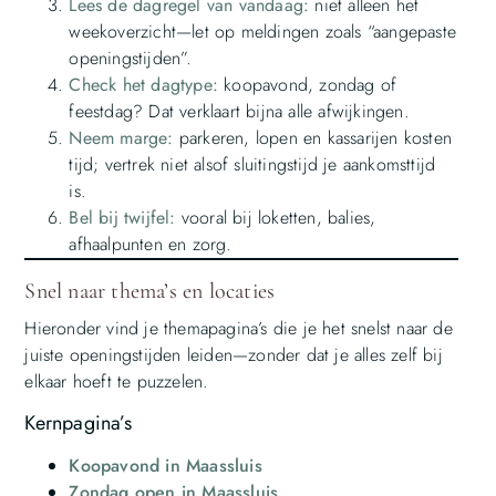
Lees de dagregel van vandaag:
niet alleen het
weekoverzicht—let op meldingen zoals “aangepaste
openingstijden”.
Check het dagtype:
koopavond, zondag of
feestdag? Dat verklaart bijna alle afwijkingen.
Neem marge:
parkeren, lopen en kassarijen kosten
tijd; vertrek niet alsof sluitingstijd je aankomsttijd
is.
Bel bij twijfel:
vooral bij loketten, balies,
afhaalpunten en zorg.
Snel naar thema’s en locaties
Hieronder vind je themapagina’s die je het snelst naar de
juiste openingstijden leiden—zonder dat je alles zelf bij
elkaar hoeft te puzzelen.
Kernpagina’s
Koopavond in Maassluis
Zondag open in Maassluis