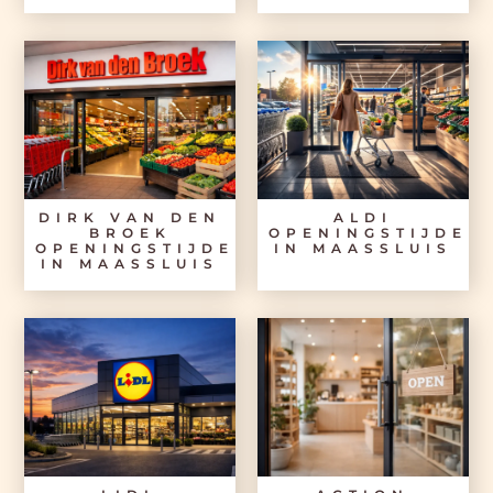
DIRK VAN DEN
ALDI
BROEK
OPENINGSTIJDEN
OPENINGSTIJDEN
IN MAASSLUIS
IN MAASSLUIS