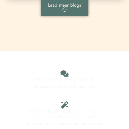
Laad meer blogs
OP ZOEK NAAR HULP?
Ons toegewijde team staat voor je klaar.
ONTDEK DE CHARME VAN
DEZE STAD MAASSLUIS
Ontdek de betoverende schatten van Maassluis