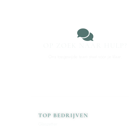
OP ZOEK NAAR HULP?
Ons toegewijde team staat voor je klaar.
TOP BEDRIJVEN
Glaszetter