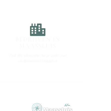
BEDRIJVEN IN
MAASSLUIS
Vind alle informatie die je zoekt over
ondernemend Maassluis