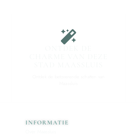
ONTDEK DE
CHARME VAN DEZE
STAD MAASSLUIS
Ontdek de betoverende schatten van
Maassluis
INFORMATIE
Over Maassluis