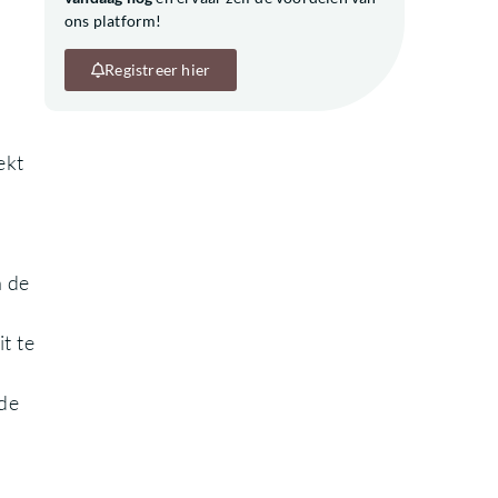
ons platform!
Registreer hier
ekt
n de
t te
nde