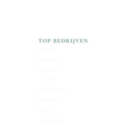
TOP BEDRIJVEN
Glaszetter
Thuiszorg
Zaalvoetbal
Dierenarts
Kinderboerderij
Nagelstudio
Notaris
Sportkleding