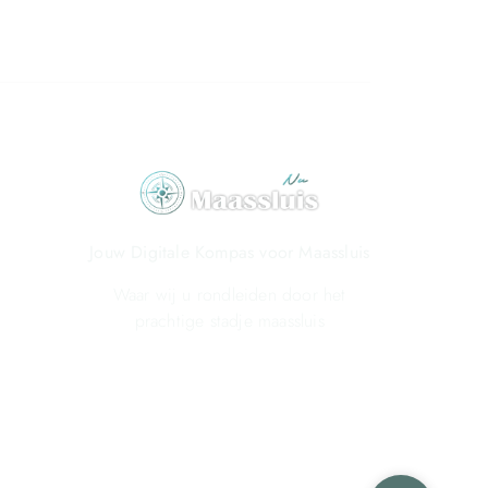
Jouw Digitale Kompas voor Maassluis
Waar wij u rondleiden door het
prachtige stadje maassluis