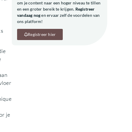
om je content naar een hoger niveau te tillen
en een groter bereik te krijgen.
Registreer
vandaag nog
en ervaar zelf de voordelen van
ons platform!
ks
Registreer hier
die
e
 aan
vloer
chique
or je