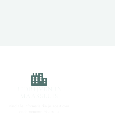
BEDRIJVEN IN
MAASSLUIS
Vind alle informatie die je zoekt over
ondernemend Maassluis