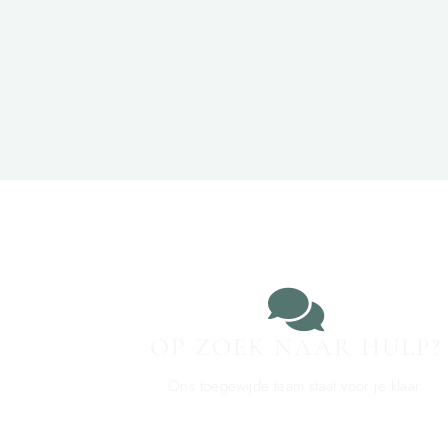
OP ZOEK NAAR HULP?
Ons toegewijde team staat voor je klaar.