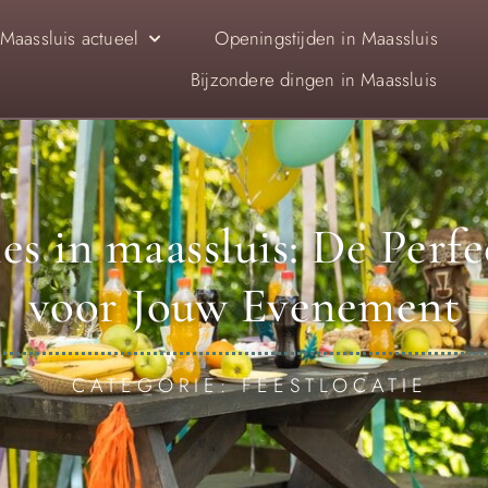
Maassluis actueel
Openingstijden in Maassluis
Bijzondere dingen in Maassluis
ies in maassluis: De Perfe
voor Jouw Evenement
CATEGORIE: FEESTLOCATIE