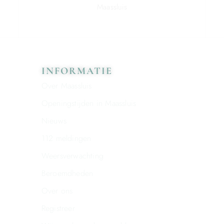
Maassluis
INFORMATIE
Over Maassluis
Openingstijden in Maassluis
Nieuws
112 meldingen
Weersverwachting
Beroemdheden
Over ons
Registreer