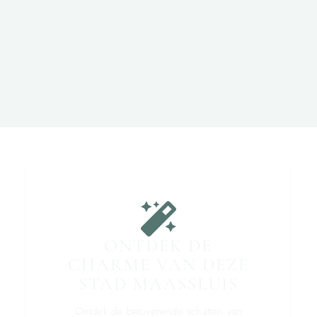
ONTDEK DE
CHARME VAN DEZE
STAD MAASSLUIS
Ontdek de betoverende schatten van