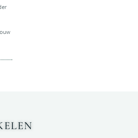
der
 jouw
KELEN