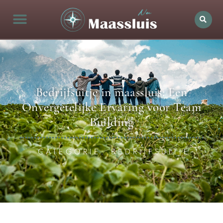
Bedrijfsuitje in maassluis: Een
Onvergetelijke Ervaring voor Team
Building
CATEGORIE: BEDRIJFSUITJE