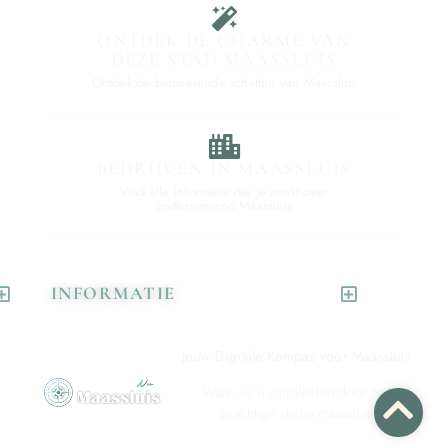
ONTDEK DE CHARME VAN
DEZE STAD MAASSLUIS
Ontdek de betoverende schatten van Maassluis
BEDRIJVEN IN MAASSLUIS
Vind alle informatie die je zoekt over
ondernemend Maassluis
INFORMATIE
Jouw Digitale Kompas voor Maassluis
Waar wij u rondleiden door het
prachtige stadje maassluis