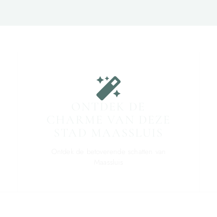
ONTDEK DE
CHARME VAN DEZE
STAD MAASSLUIS
Ontdek de betoverende schatten van
Maassluis