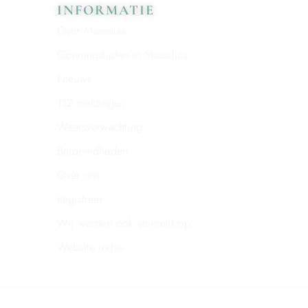
INFORMATIE
Over Maassluis
Openingstijden in Maassluis
Nieuws
112 meldingen
Weersverwachting
Beroemdheden
Over ons
Registreer
Wij worden ook vermeld op
Website index