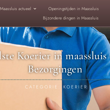
Maassluis actueel
Openingstijden in Maassluis
Bijzondere dingen in Maassluis
ste Koerier in maassluis
Bezorgingen
CATEGORIE: KOERIER