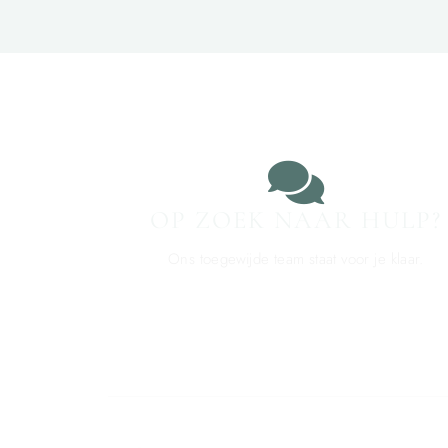
OP ZOEK NAAR HULP?
Ons toegewijde team staat voor je klaar.