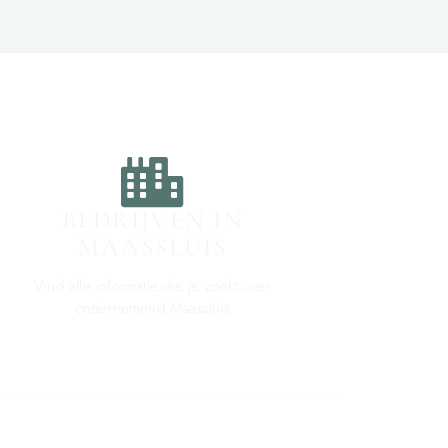
BEDRIJVEN IN
MAASSLUIS
Vind alle informatie die je zoekt over
ondernemend Maassluis