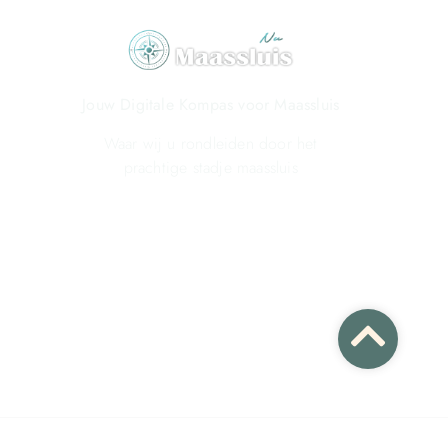
Jouw Digitale Kompas voor Maassluis
Waar wij u rondleiden door het
prachtige stadje maassluis