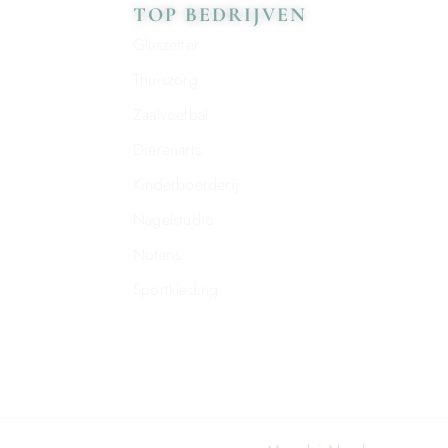
TOP BEDRIJVEN
Glaszetter
Thuiszorg
Zaalvoetbal
Dierenarts
Kinderboerderij
Nagelstudio
Notaris
Sportkleding