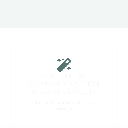
ONTDEK DE
CHARME VAN DEZE
STAD MAASSLUIS
Ontdek de betoverende schatten van
Maassluis