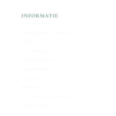
INFORMATIE
Over Maassluis
Openingstijden in Maassluis
Nieuws
112 meldingen
Weersverwachting
Beroemdheden
Over ons
Registreer
Wij worden ook vermeld op
Website index