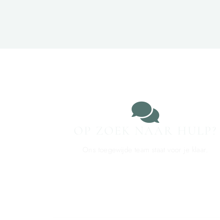
OP ZOEK NAAR HULP?
Ons toegewijde team staat voor je klaar.