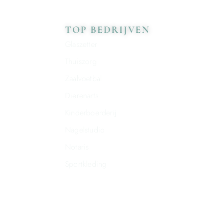
TOP BEDRIJVEN
Glaszetter
Thuiszorg
Zaalvoetbal
Dierenarts
Kinderboerderij
Nagelstudio
Notaris
Sportkleding