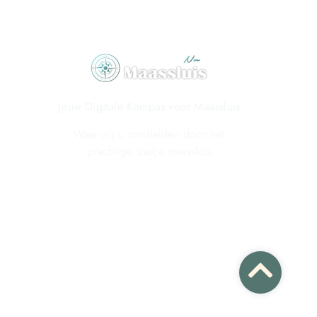
Jouw Digitale Kompas voor Maassluis
Waar wij u rondleiden door het
prachtige stadje maassluis