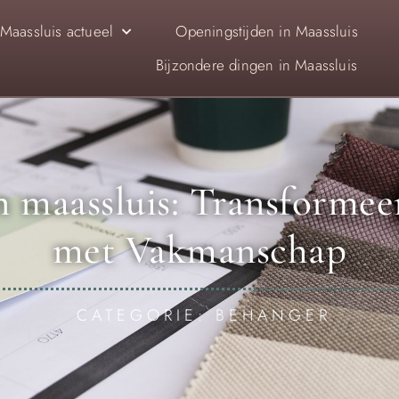
Maassluis actueel
Openingstijden in Maassluis
Bijzondere dingen in Maassluis
n maassluis: Transformee
met Vakmanschap
CATEGORIE: BEHANGER