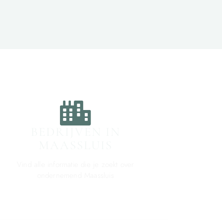
BEDRIJVEN IN
MAASSLUIS
Vind alle informatie die je zoekt over
ondernemend Maassluis