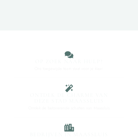
OP ZOEK NAAR HULP?
Ons toegewijde team staat voor je klaar.
ONTDEK DE CHARME VAN
DEZE STAD MAASSLUIS
Ontdek de betoverende schatten van Maassluis
BEDRIJVEN IN MAASSLUIS