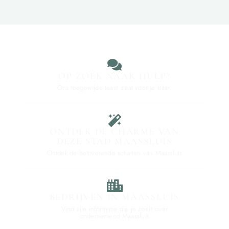
OP ZOEK NAAR HULP?
Ons toegewijde team staat voor je klaar.
ONTDEK DE CHARME VAN
DEZE STAD MAASSLUIS
Ontdek de betoverende schatten van Maassluis
BEDRIJVEN IN MAASSLUIS
Vind alle informatie die je zoekt over
ondernemend Maassluis