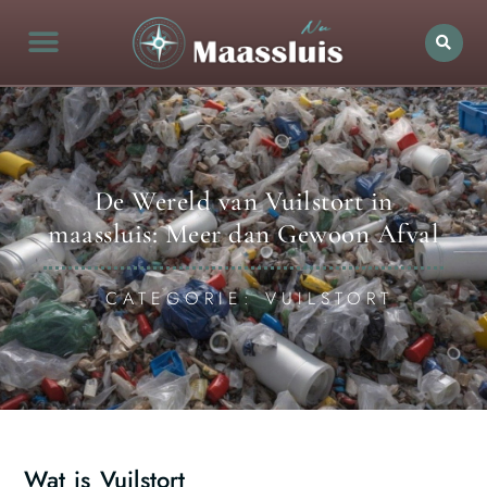
De Wereld van Vuilstort in
maassluis: Meer dan Gewoon Afval
CATEGORIE: VUILSTORT
Wat is Vuilstort