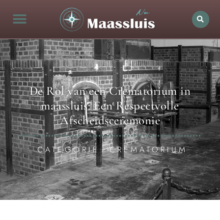
De Rol van een Crematorium in
maassluis: Een Respectvolle
Afscheidsceremonie
CATEGORIE: CREMATORIUM