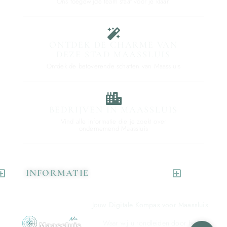
Ons toegewijde team staat voor je klaar.
ONTDEK DE CHARME VAN
DEZE STAD MAASSLUIS
Ontdek de betoverende schatten van Maassluis
BEDRIJVEN IN MAASSLUIS
Vind alle informatie die je zoekt over
ondernemend Maassluis
INFORMATIE
Jouw Digitale Kompas voor Maassluis
Waar wij u rondleiden door het