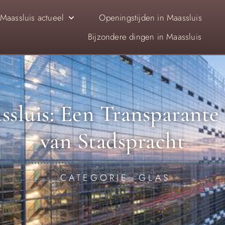
Maassluis actueel
Openingstijden in Maassluis
Bijzondere dingen in Maassluis
ssluis: Een Transparant
van Stadspracht
CATEGORIE: GLAS