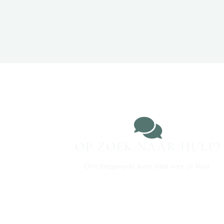
OP ZOEK NAAR HULP?
Ons toegewijde team staat voor je klaar.