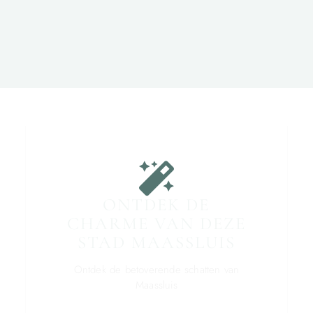
ONTDEK DE
CHARME VAN DEZE
STAD MAASSLUIS
Ontdek de betoverende schatten van
Maassluis