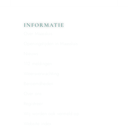
INFORMATIE
Over Maassluis
Openingstijden in Maassluis
Nieuws
112 meldingen
Weersverwachting
Beroemdheden
Over ons
Registreer
Wij worden ook vermeld op
Website index