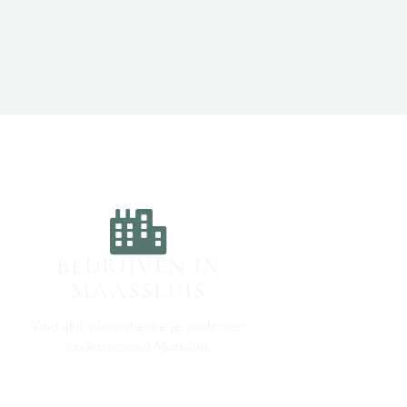
BEDRIJVEN IN
MAASSLUIS
Vind alle informatie die je zoekt over
ondernemend Maassluis