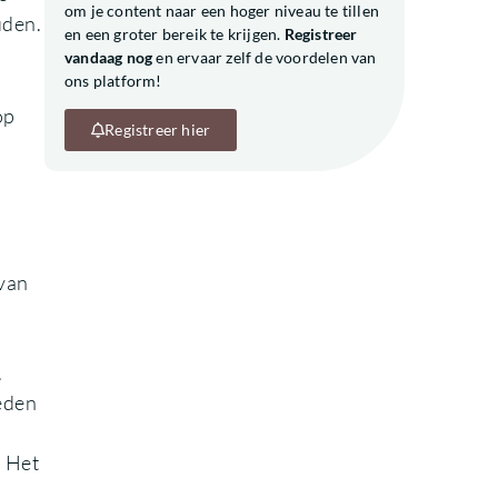
om je content naar een hoger niveau te tillen
uden.
en een groter bereik te krijgen.
Registreer
vandaag nog
en ervaar zelf de voordelen van
ons platform!
op
Registreer hier
n
van
.
eden
. Het