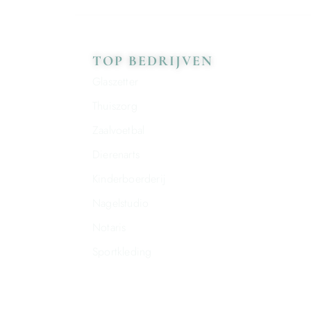
TOP BEDRIJVEN
Glaszetter
Thuiszorg
Zaalvoetbal
Dierenarts
Kinderboerderij
Nagelstudio
Notaris
Sportkleding