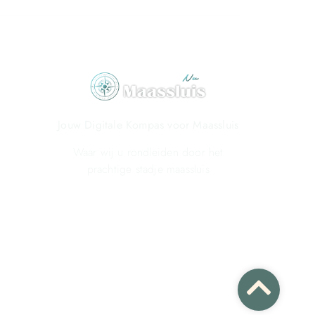
Jouw Digitale Kompas voor Maassluis
Waar wij u rondleiden door het
prachtige stadje maassluis