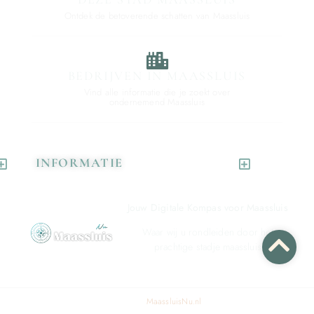
Ontdek de betoverende schatten van Maassluis
BEDRIJVEN IN MAASSLUIS
Vind alle informatie die je zoekt over
ondernemend Maassluis
INFORMATIE
Jouw Digitale Kompas voor Maassluis
Waar wij u rondleiden door het
prachtige stadje maassluis
© 2024 All rights reserved. Design by
MaassluisNu.nl