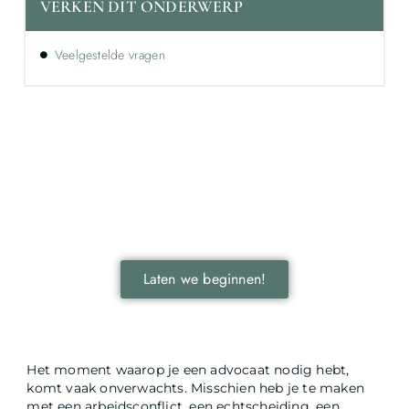
VERKEN DIT ONDERWERP
Veelgestelde vragen
Ontdek de kracht van lokale reclame voor
jouw bedrijf!
Leer hoe lokale reclame jouw bedrijf kan laten groeien
door je onder te dompelen in deze fascinerende
wereld.
Laten we beginnen!
Het moment waarop je een advocaat nodig hebt,
komt vaak onverwachts. Misschien heb je te maken
met een arbeidsconflict, een echtscheiding, een