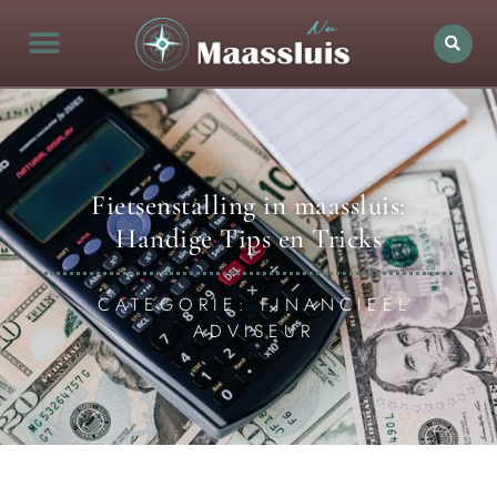
Fietsenstalling in maassluis:
Handige Tips en Tricks
CATEGORIE: FINANCIEEL
ADVISEUR