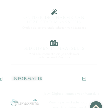
ONTDEK DE CHARME VAN
DEZE STAD MAASSLUIS
Ontdek de betoverende schatten van Maassluis
BEDRIJVEN IN MAASSLUIS
Vind alle informatie die je zoekt over
ondernemend Maassluis
INFORMATIE
Jouw Digitale Kompas voor Maassluis
Waar wij u rondleiden door het
prachtige stadje maassluis