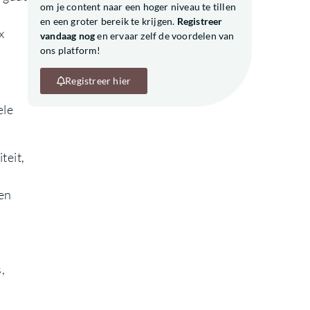
om je content naar een hoger niveau te tillen
n
en een groter bereik te krijgen.
Registreer
x
vandaag nog
en ervaar zelf de voordelen van
ons platform!
Registreer hier
ele
teit,
een
,