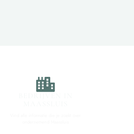
BEDRIJVEN IN
MAASSLUIS
Vind alle informatie die je zoekt over
ondernemend Maassluis