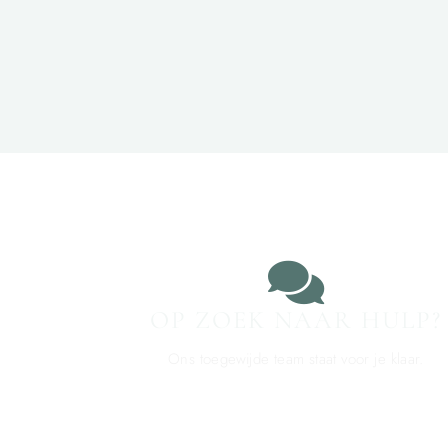
OP ZOEK NAAR HULP?
Ons toegewijde team staat voor je klaar.