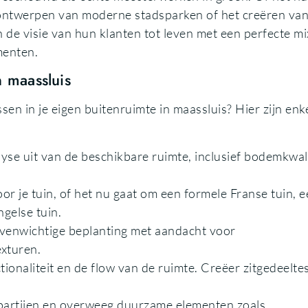
t ontwerpen van moderne stadsparken of het creëren va
n de visie van hun klanten tot leven met een perfecte mi
menten.
n maassluis
sen in je eigen buitenruimte in maassluis? Hier zijn enk
se uit van de beschikbare ruimte, inclusief bodemkwali
voor je tuin, of het nu gaat om een formele Franse tuin, 
ngelse tuin.
venwichtige beplanting met aandacht voor
xturen.
ionaliteit en de flow van de ruimte. Creëer zitgedeeltes
artijen en overweeg duurzame elementen zoals