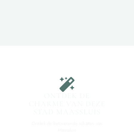
ONTDEK DE
CHARME VAN DEZE
STAD MAASSLUIS
Ontdek de betoverende schatten van
Maassluis