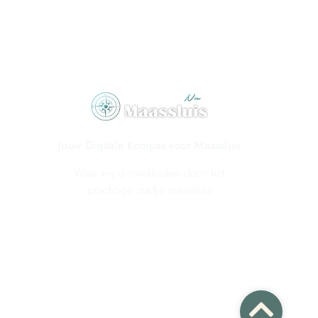
Jouw Digitale Kompas voor Maassluis
Waar wij u rondleiden door het
prachtige stadje maassluis