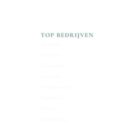
TOP BEDRIJVEN
Glaszetter
Thuiszorg
Zaalvoetbal
Dierenarts
Kinderboerderij
Nagelstudio
Notaris
Sportkleding