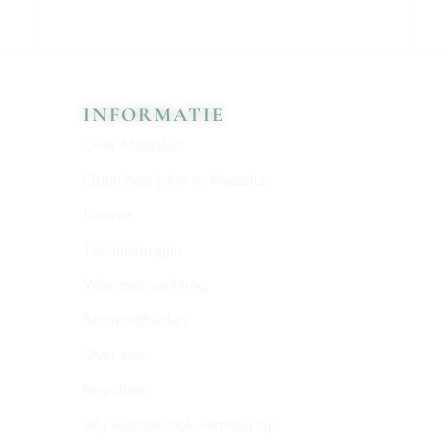
INFORMATIE
Over Maassluis
Openingstijden in Maassluis
Nieuws
112 meldingen
Weersverwachting
Beroemdheden
Over ons
Registreer
Wij worden ook vermeld op