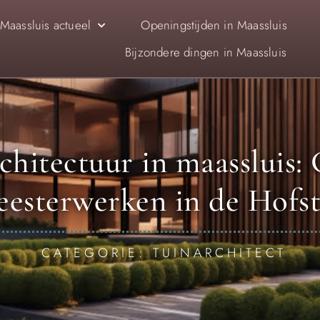
Maassluis actueel
Openingstijden in Maassluis
Bijzondere dingen in Maassluis
chitectuur in maassluis:
esterwerken in de Hofs
CATEGORIE: TUINARCHITECT