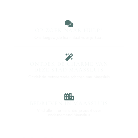
OP ZOEK NAAR HULP?
Ons toegewijde team staat voor je klaar.
ONTDEK DE CHARME VAN
DEZE STAD MAASSLUIS
Ontdek de betoverende schatten van Maassluis
BEDRIJVEN IN MAASSLUIS
Vind alle informatie die je zoekt over
ondernemend Maassluis