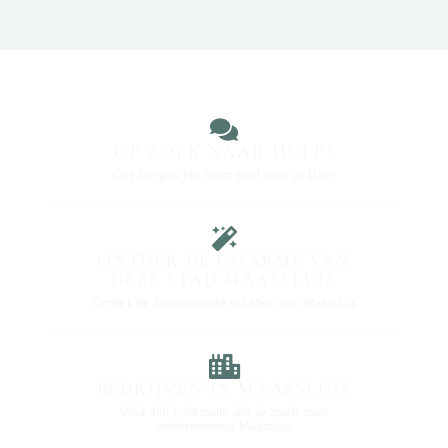
OP ZOEK NAAR HULP?
Ons toegewijde team staat voor je klaar.
ONTDEK DE CHARME VAN
DEZE STAD MAASSLUIS
Ontdek de betoverende schatten van Maassluis
BEDRIJVEN IN MAASSLUIS
Vind alle informatie die je zoekt over
ondernemend Maassluis