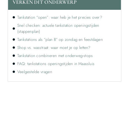
VERKEN DIT ONDERWERP
Tankstation “open”: waar heb je het precies over?
Snel checken: actuele tankstation openingstijden
(stappenplan)
Tankstations als “plan B” op zondag en feestdagen
Shop vs. wasstraat: waar moet je op letten?
Tankstation combineren met onderweg-stops
FAQ: tankstations openingstijden in Maassluis
Veelgestelde vragen
Ontdek de kracht van lokale reclame voor
jouw bedrijf!
Leer hoe lokale reclame jouw bedrijf kan laten groeien
door je onder te dompelen in deze fascinerende
wereld.