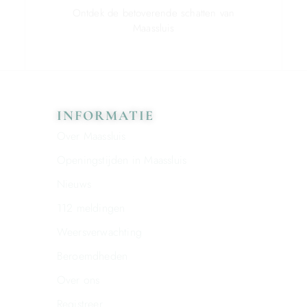
Ontdek de betoverende schatten van
Maassluis
INFORMATIE
Over Maassluis
Openingstijden in Maassluis
Nieuws
112 meldingen
Weersverwachting
Beroemdheden
Over ons
Registreer