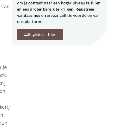
om je content naar een hoger niveau te tillen
n van
en een groter bereik te krijgen.
Registreer
vandaag nog
en ervaar zelf de voordelen van
ons platform!
Registreer hier
 je
erk.
rij
 en
erij
n.
 kun