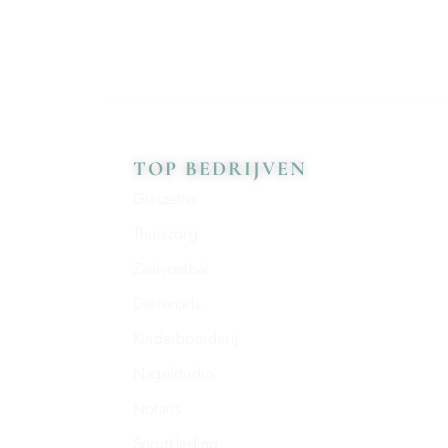
TOP BEDRIJVEN
Glaszetter
Thuiszorg
Zaalvoetbal
Dierenarts
Kinderboerderij
Nagelstudio
Notaris
Sportkleding