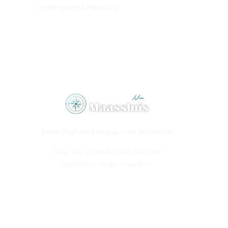
ondernemend Maassluis
Jouw Digitale Kompas voor Maassluis
Waar wij u rondleiden door het
prachtige stadje maassluis