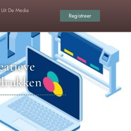
Uit De Media
Registreer
eatieve
fdrukken