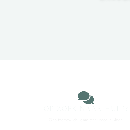
OP ZOEK NAAR HULP?
Ons toegewijde team staat voor je klaar.