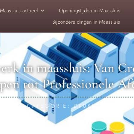
Maassluis actueel
Openingstijden in Maassluis
Bijzondere dingen in Maassluis
rk in maassluis: Van Cr
en tot Professionele A
CATEGORIE: DRUKKERIJ