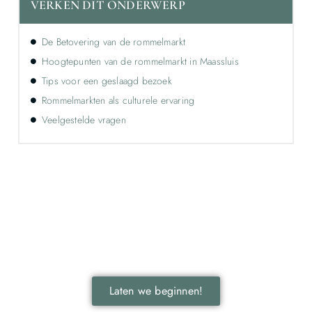
VERKEN DIT ONDERWERP
De Betovering van de rommelmarkt
Hoogtepunten van de rommelmarkt in Maassluis
Tips voor een geslaagd bezoek
Rommelmarkten als culturele ervaring
Veelgestelde vragen
Ontdek de kracht van lokale reclame voor
jouw bedrijf!
Leer hoe lokale reclame jouw bedrijf kan laten groeien
door je onder te dompelen in deze fascinerende
wereld.
Laten we beginnen!