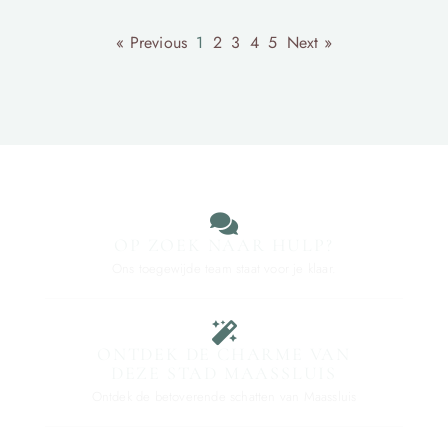
« Previous
1
2
3
4
5
Next »
OP ZOEK NAAR HULP?
Ons toegewijde team staat voor je klaar.
ONTDEK DE CHARME VAN
DEZE STAD MAASSLUIS
Ontdek de betoverende schatten van Maassluis