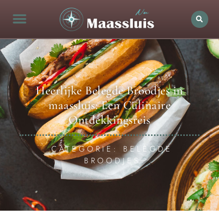
Heerlijke Belegde Broodjes in
maassluis: Een Culinaire
Ontdekkingsreis
CATEGORIE: BELEGDE
BROODJES