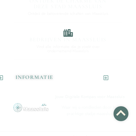
ONTDEK DE CHARME VAN
DEZE STAD MAASSLUIS
Ontdek de betoverende schatten van Maassluis
BEDRIJVEN IN MAASSLUIS
Vind alle informatie die je zoekt over
ondernemend Maassluis
INFORMATIE
Jouw Digitale Kompas voor Maassluis
Waar wij u rondleiden door het
prachtige stadje maassluis