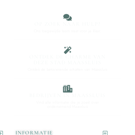
OP ZOEK NAAR HULP?
Ons toegewijde team staat voor je klaar.
ONTDEK DE CHARME VAN
DEZE STAD MAASSLUIS
Ontdek de betoverende schatten van Maassluis
BEDRIJVEN IN MAASSLUIS
Vind alle informatie die je zoekt over
ondernemend Maassluis
INFORMATIE