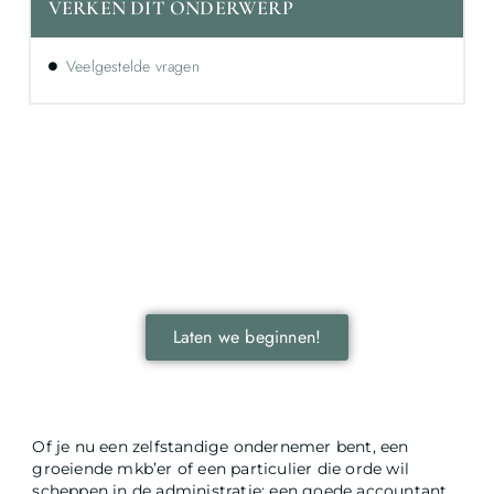
VERKEN DIT ONDERWERP
Veelgestelde vragen
Ontdek de kracht van lokale reclame voor
jouw bedrijf!
Leer hoe lokale reclame jouw bedrijf kan laten groeien
door je onder te dompelen in deze fascinerende
wereld.
Laten we beginnen!
Of je nu een zelfstandige ondernemer bent, een
groeiende mkb’er of een particulier die orde wil
scheppen in de administratie: een goede accountant