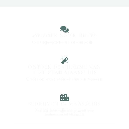
OP ZOEK NAAR HULP?
Ons toegewijde team staat voor je klaar.
ONTDEK DE CHARME VAN
DEZE STAD MAASSLUIS
Ontdek de betoverende schatten van Maassluis
BEDRIJVEN IN MAASSLUIS
Vind alle informatie die je zoekt over
ondernemend Maassluis