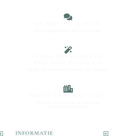
OP ZOEK NAAR HULP?
Ons toegewijde team staat voor je klaar.
ONTDEK DE CHARME VAN
DEZE STAD MAASSLUIS
Ontdek de betoverende schatten van Maassluis
BEDRIJVEN IN MAASSLUIS
Vind alle informatie die je zoekt over
ondernemend Maassluis
INFORMATIE