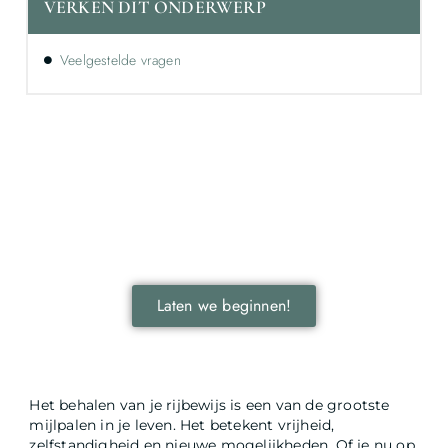
VERKEN DIT ONDERWERP
Veelgestelde vragen
Ontdek de kracht van lokale reclame voor
jouw bedrijf!
Leer hoe lokale reclame jouw bedrijf kan laten groeien
door je onder te dompelen in deze fascinerende
wereld.
Laten we beginnen!
Het behalen van je rijbewijs is een van de grootste
mijlpalen in je leven. Het betekent vrijheid,
zelfstandigheid en nieuwe mogelijkheden. Of je nu op