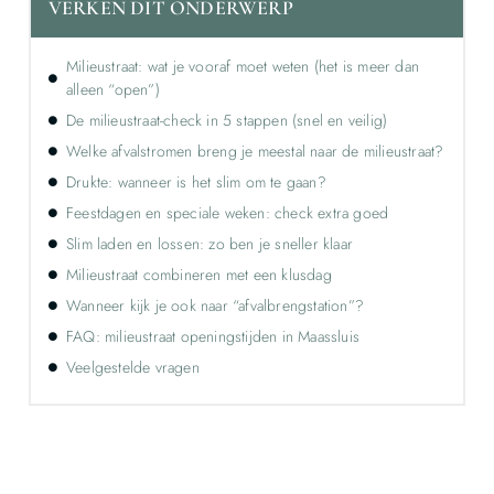
VERKEN DIT ONDERWERP
Milieustraat: wat je vooraf moet weten (het is meer dan
alleen “open”)
De milieustraat-check in 5 stappen (snel en veilig)
Welke afvalstromen breng je meestal naar de milieustraat?
Drukte: wanneer is het slim om te gaan?
Feestdagen en speciale weken: check extra goed
Slim laden en lossen: zo ben je sneller klaar
Milieustraat combineren met een klusdag
Wanneer kijk je ook naar “afvalbrengstation”?
FAQ: milieustraat openingstijden in Maassluis
Veelgestelde vragen
Ontdek de kracht van lokale reclame voor