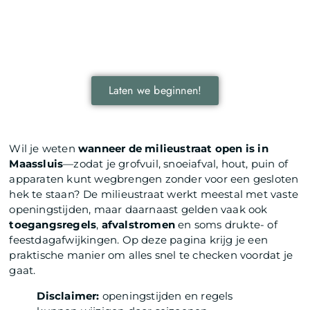
jouw bedrijf!
Leer hoe lokale reclame jouw bedrijf kan laten groeien
door je onder te dompelen in deze fascinerende
wereld.
Laten we beginnen!
Wil je weten
wanneer de milieustraat open is in
Maassluis
—zodat je grofvuil, snoeiafval, hout, puin of
apparaten kunt wegbrengen zonder voor een gesloten
hek te staan? De milieustraat werkt meestal met vaste
openingstijden, maar daarnaast gelden vaak ook
toegangsregels
,
afvalstromen
en soms drukte- of
feestdagafwijkingen. Op deze pagina krijg je een
praktische manier om alles snel te checken voordat je
gaat.
Disclaimer:
openingstijden en regels