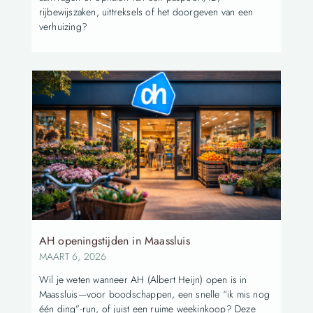
rijbewijszaken, uittreksels of het doorgeven van een
verhuizing?
AH openingstijden in Maassluis
MAART 6, 2026
Wil je weten wanneer AH (Albert Heijn) open is in
Maassluis—voor boodschappen, een snelle “ik mis nog
één ding”-run, of juist een ruime weekinkoop? Deze