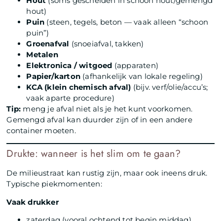
Hout
(soms gescheiden in schoon hout/gemengd
hout)
Puin
(steen, tegels, beton — vaak alleen “schoon
puin”)
Groenafval
(snoeiafval, takken)
Metalen
Elektronica / witgoed
(apparaten)
Papier/karton
(afhankelijk van lokale regeling)
KCA (klein chemisch afval)
(bijv. verf/olie/accu’s;
vaak aparte procedure)
Tip:
meng je afval niet als je het kunt voorkomen.
Gemengd afval kan duurder zijn of in een andere
container moeten.
Drukte: wanneer is het slim om te gaan?
De milieustraat kan rustig zijn, maar ook ineens druk.
Typische piekmomenten:
Vaak drukker
zaterdag (vooral ochtend tot begin middag)