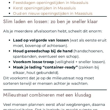
Feestdagen openingstijden in Maassluis
Kerst openingstijden in Maassluis
Oud en nieuw openingstijden in Maassluis
Slim laden en lossen: zo ben je sneller klaar
Als je meerdere afvalsoorten hebt, scheelt dit enorm:
Laad op volgorde van lossen
(wat als eerste eruit
moet, bovenop of achteraan).
Houd gereedschap bij de hand
(handschoenen,
spanbanden, eventueel een schop).
Voorkom losse troep
(veiligheid + sneller lossen).
Maak je lading “container-ready”
(zakken bij
elkaar, hout gebundeld).
Dit voorkomt dat je op de milieustraat nog moet
sorteren terwijl er mensen achter je wachten.
Milieustraat combineren met een klusdag
Veel mensen plannen: eerst afval wegbrengen, daarna
materiaal halen. Dat is logisch: je maakt ruimte en