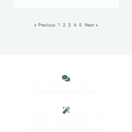
« Previous
1
2
3
4
5
Next »
OP ZOEK NAAR HULP?
Ons toegewijde team staat voor je klaar.
ONTDEK DE CHARME VAN
DEZE STAD MAASSLUIS
Ontdek de betoverende schatten van Maassluis