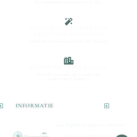
Ons toegewijde team staat voor je klaar.
ONTDEK DE CHARME VAN
DEZE STAD MAASSLUIS
Ontdek de betoverende schatten van Maassluis
BEDRIJVEN IN MAASSLUIS
Vind alle informatie die je zoekt over
ondernemend Maassluis
INFORMATIE
Jouw Digitale Kompas voor Maassluis
Waar wij u rondleiden door het