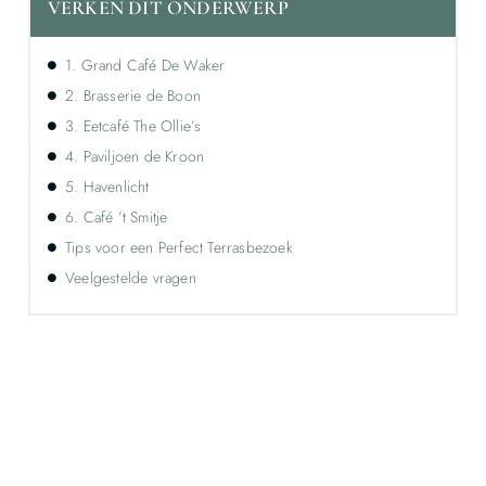
VERKEN DIT ONDERWERP
1. Grand Café De Waker
2. Brasserie de Boon
3. Eetcafé The Ollie’s
4. Paviljoen de Kroon
5. Havenlicht
6. Café ’t Smitje
Tips voor een Perfect Terrasbezoek
Veelgestelde vragen
Ontdek de kracht van lokale reclame voor
jouw bedrijf!
Leer hoe lokale reclame jouw bedrijf kan laten groeien
door je onder te dompelen in deze fascinerende