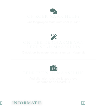
OP ZOEK NAAR HULP?
Ons toegewijde team staat voor je klaar.
ONTDEK DE CHARME VAN
DEZE STAD MAASSLUIS
Ontdek de betoverende schatten van Maassluis
BEDRIJVEN IN MAASSLUIS
Vind alle informatie die je zoekt over
ondernemend Maassluis
INFORMATIE