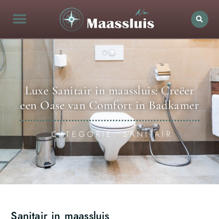
Luxe Sanitair in maassluis: Creëer
een Oase van Comfort in Badkamer
CATEGORIE: SANITAIR
Sanitair in maassluis