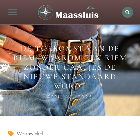
DE TOEKOMST VAN DE
RIEM: WAAROM EEN RIEM
ZONDER GAATJES DE
NIEUWE STANDAARD
WORDT
APRIL 16, 2025
Woonwinkel