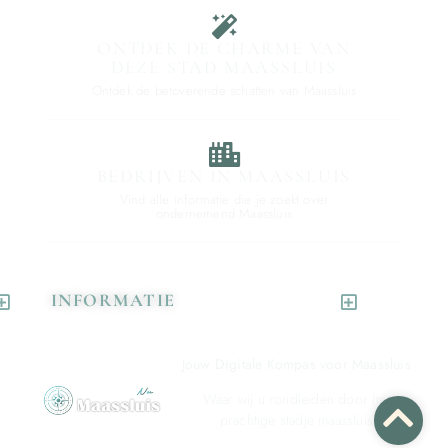
ONTDEK DE CHARME VAN
DEZE STAD MAASSLUIS
Ontdek de betoverende schatten van Maassluis
BEDRIJVEN IN MAASSLUIS
Vind alle informatie die je zoekt over
ondernemend Maassluis
INFORMATIE
Jouw Digitale Kompas voor Maassluis
Waar wij u rondleiden door het
prachtige stadje maassluis