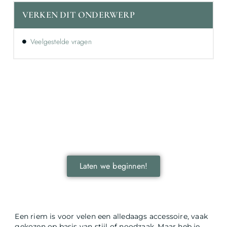
VERKEN DIT ONDERWERP
Veelgestelde vragen
Ontdek de kracht van lokale reclame voor
jouw bedrijf!
Leer hoe lokale reclame jouw bedrijf kan laten groeien
door je onder te dompelen in deze fascinerende
wereld.
Laten we beginnen!
Een riem is voor velen een alledaags accessoire, vaak
gekozen op basis van stijl of noodzaak. Maar heb je