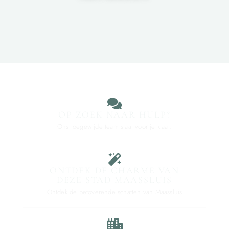
OP ZOEK NAAR HULP?
Ons toegewijde team staat voor je klaar.
ONTDEK DE CHARME VAN
DEZE STAD MAASSLUIS
Ontdek de betoverende schatten van Maassluis