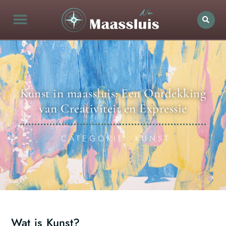
Kunst in maassluis: Een Ontdekking
van Creativiteit en Expressie
CATEGORIE: KUNST
Wat is Kunst?