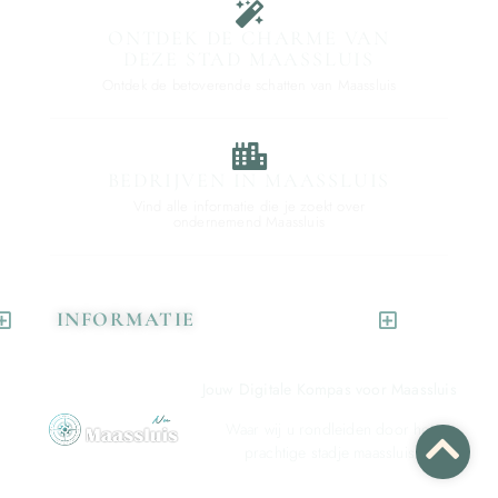
ONTDEK DE CHARME VAN
DEZE STAD MAASSLUIS
Ontdek de betoverende schatten van Maassluis
BEDRIJVEN IN MAASSLUIS
Vind alle informatie die je zoekt over
ondernemend Maassluis
INFORMATIE
Jouw Digitale Kompas voor Maassluis
Waar wij u rondleiden door het
prachtige stadje maassluis