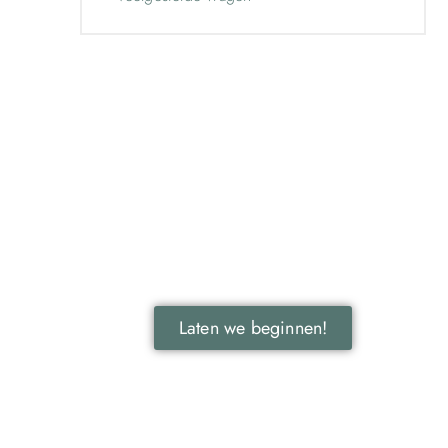
Ontdek de kracht van lokale
reclame voor jouw bedrijf!
Leer hoe lokale reclame jouw bedrijf kan
laten groeien door je onder te dompelen
in deze fascinerende wereld.
Laten we beginnen!