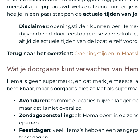
meestal zijn opgebouwd, welke uitzonderingen je 
hoe je in een paar stappen de
actuele tijden van 
Disclaimer:
openingstijden kunnen per Hema-loc
(bijvoorbeeld door feestdagen, seizoensdrukte,
altijd de actuele tijden van de locatie zelf voord
Terug naar het overzicht:
Openingstijden in Maassl
Wat je doorgaans kunt verwachten van Hem
Hema is geen supermarkt, en dat merk je meestal 
bereikbaar, maar doorgaans niet zo laat als supermark
Avonduren:
sommige locaties blijven langer op
maar dat is niet overal zo.
Zondagopenstelling:
als Hema open is op zonda
openen.
Feestdagen:
veel Hema’s hebben een aangepas
feestdagen.