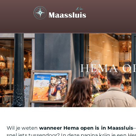
HEMA OP
Wil je weten
wanneer Hema open is in Maassluis
—
snel iets tussendoor? In deze pagina krijg je een H