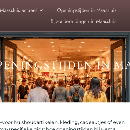
Maassluis actueel
Openingstijden in Maassluis
Bijzondere dingen in Maassluis
ENINGSTIJDEN IN M
MAART 6, 2026
voor huishoudartikelen, kleding, cadeautjes of even
ema-specifieke gids: hoe openingstijden bij Hema