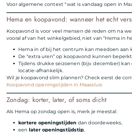
Voor algemene context “wat is vandaag open in Maa
Hema en koopavond: wanneer het echt vers
Koopavond is voor veel mensen dé reden om na we
vooral af van het winkelgebied, niet van “Hema in he
Hema in of bij het centrum kan meedoen aan k
De “extra uren” op koopavond kunnen beperkt zijn
Tijdens drukke seizoenen (bijv. december) kan e
locatie-afhankelijk.
Wil je koopavond slim plannen? Check eerst de cont
Koopavond openingstijden in Maassluis
Zondag: korter, later, of soms dicht
Als Hema op zondag open is, merk je meestal:
kortere openingstijden
dan doordeweeks,
een
later openingstijdstip
,