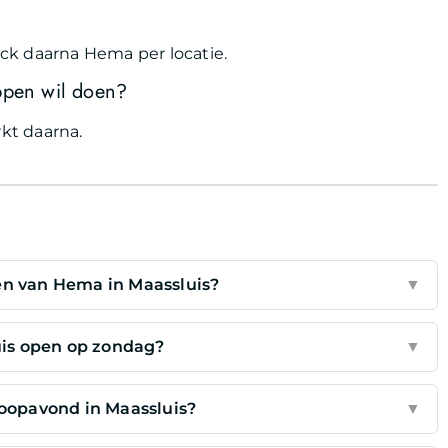
ck daarna Hema per locatie.
appen wil doen?
kt daarna.
en van Hema in Maassluis?
▼
uis open op zondag?
▼
opavond in Maassluis?
▼