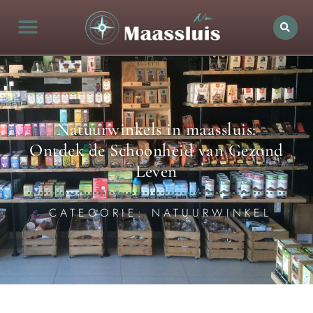
Natuurwinkels in maassluis:
Ontdek de Schoonheid van Gezond
Leven
CATEGORIE: NATUURWINKEL