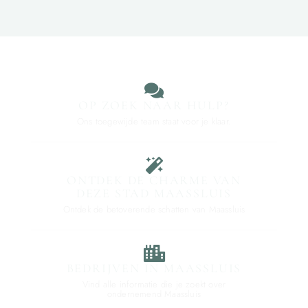
OP ZOEK NAAR HULP?
Ons toegewijde team staat voor je klaar.
ONTDEK DE CHARME VAN
DEZE STAD MAASSLUIS
Ontdek de betoverende schatten van Maassluis
BEDRIJVEN IN MAASSLUIS
Vind alle informatie die je zoekt over
ondernemend Maassluis