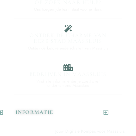
OP ZOEK NAAR HULP?
Ons toegewijde team staat voor je klaar.
ONTDEK DE CHARME VAN
DEZE STAD MAASSLUIS
Ontdek de betoverende schatten van Maassluis
BEDRIJVEN IN MAASSLUIS
Vind alle informatie die je zoekt over
ondernemend Maassluis
INFORMATIE
Jouw Digitale Kompas voor Maassluis