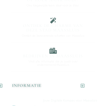
Ons toegewijde team staat voor je klaar.
ONTDEK DE CHARME VAN
DEZE STAD MAASSLUIS
Ontdek de betoverende schatten van Maassluis
BEDRIJVEN IN MAASSLUIS
Vind alle informatie die je zoekt over
ondernemend Maassluis
INFORMATIE
Jouw Digitale Kompas voor Maassluis