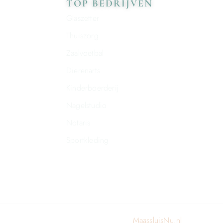
TOP BEDRIJVEN
Glaszetter
Thuiszorg
Zaalvoetbal
Dierenarts
Kinderboerderij
Nagelstudio
Notaris
Sportkleding
© 2024 All rights reserved. Design by
MaassluisNu.nl