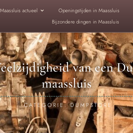
Maassluis actueel
Openingstijden in Maassluis
Bijzondere dingen in Maassluis
eelzijdigheid van een D
maassluis
CATEGORIE: DUMPSTORE