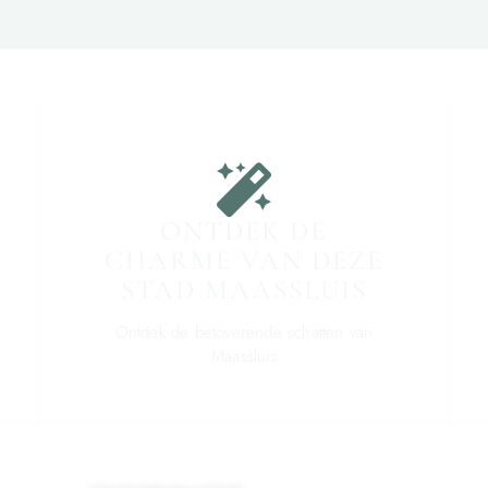
ONTDEK DE
CHARME VAN DEZE
STAD MAASSLUIS
Ontdek de betoverende schatten van
Maassluis