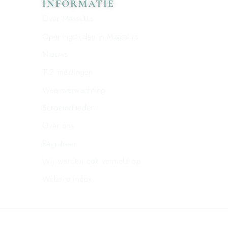
INFORMATIE
Over Maassluis
Openingstijden in Maassluis
Nieuws
112 meldingen
Weersverwachting
Beroemdheden
Over ons
Registreer
Wij worden ook vermeld op
Website index