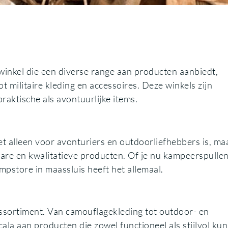
winkel die een diverse range aan producten aanbiedt,
t militaire kleding en accessoires. Deze winkels zijn
aktische als avontuurlijke items.
et alleen voor avonturiers en outdoorliefhebbers is, ma
are en kwalitatieve producten. Of je nu kampeerspullen
umpstore in maassluis heeft het allemaal.
ssortiment. Van camouflagekleding tot outdoor- en
cala aan producten die zowel functioneel als stijlvol ku