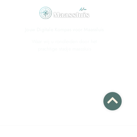
Jouw Digitale Kompas voor Maassluis
Waar wij u rondleiden door het
prachtige stadje maassluis