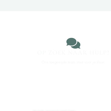
OP ZOEK NAAR HULP?
Ons toegewijde team staat voor je klaar.