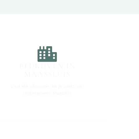
BEDRIJVEN IN
MAASSLUIS
Vind alle informatie die je zoekt over
ondernemend Maassluis