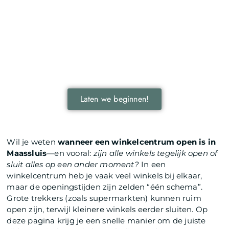
Ontdek de kracht van lokale reclame voor
jouw bedrijf!
Leer hoe lokale reclame jouw bedrijf kan laten groeien
door je onder te dompelen in deze fascinerende
wereld.
Laten we beginnen!
Wil je weten
wanneer een winkelcentrum open is in
Maassluis
—en vooral:
zijn alle winkels tegelijk open of
sluit alles op een ander moment?
In een
winkelcentrum heb je vaak veel winkels bij elkaar,
maar de openingstijden zijn zelden “één schema”.
Grote trekkers (zoals supermarkten) kunnen ruim
open zijn, terwijl kleinere winkels eerder sluiten. Op
deze pagina krijg je een snelle manier om de juiste