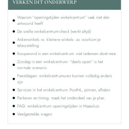
VERKEN DIT ONDERWERP
Waarom “openingstijden winkelcentrum” vaak niet één
antwoord heeft
De snelle winkelcentrum-check (werkt altijd)
Ankerwinkels vs. kleinere winkels: zo voorkom je
teleurstelling
Koopavond in een winkelcentrum: niet iedereen doet mee
Zondag in een winkelcentrum: “deels open” is het
normale scenario
Feestdagen: winkelcentrumuren kunnen volledig anders
zijn
Services in het winkelcentrum: PostNL, pinnen, afhalen
Parkeren en timing: maak het onderdeel van je plan
FAQ: winkelcentrum openingstijden in Maassluis
Veelgestelde vragen