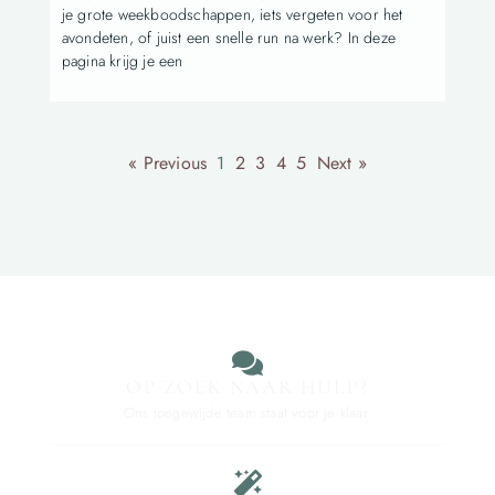
je grote weekboodschappen, iets vergeten voor het
avondeten, of juist een snelle run na werk? In deze
pagina krijg je een
« Previous
1
2
3
4
5
Next »
OP ZOEK NAAR HULP?
Ons toegewijde team staat voor je klaar.