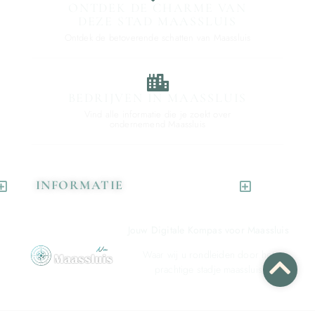
ONTDEK DE CHARME VAN
DEZE STAD MAASSLUIS
Ontdek de betoverende schatten van Maassluis
BEDRIJVEN IN MAASSLUIS
Vind alle informatie die je zoekt over
ondernemend Maassluis
INFORMATIE
Jouw Digitale Kompas voor Maassluis
Waar wij u rondleiden door het
prachtige stadje maassluis