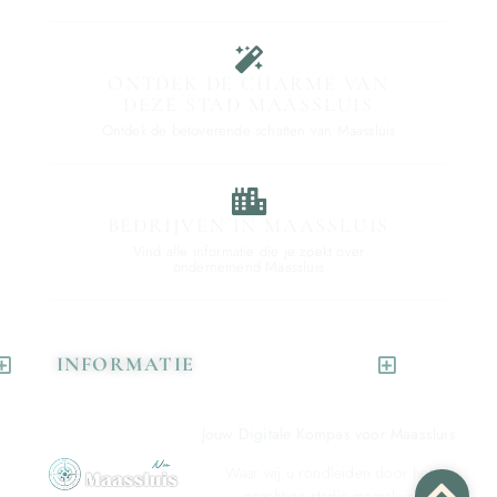
ONTDEK DE CHARME VAN
DEZE STAD MAASSLUIS
Ontdek de betoverende schatten van Maassluis
BEDRIJVEN IN MAASSLUIS
Vind alle informatie die je zoekt over
ondernemend Maassluis
INFORMATIE
Jouw Digitale Kompas voor Maassluis
Waar wij u rondleiden door het
prachtige stadje maassluis