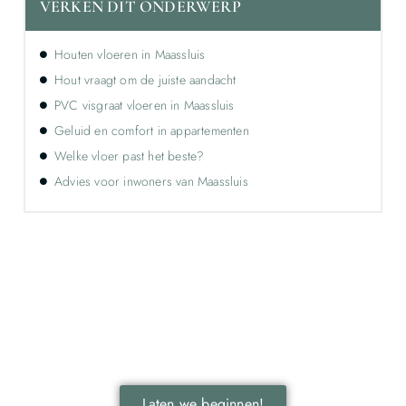
VERKEN DIT ONDERWERP
Houten vloeren in Maassluis
Hout vraagt om de juiste aandacht
PVC visgraat vloeren in Maassluis
Geluid en comfort in appartementen
Welke vloer past het beste?
Advies voor inwoners van Maassluis
Ontdek de kracht van lokale reclame voor
jouw bedrijf!
Leer hoe lokale reclame jouw bedrijf kan laten groeien
door je onder te dompelen in deze fascinerende
wereld.
Laten we beginnen!