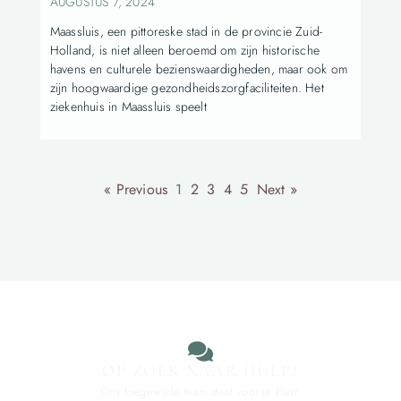
AUGUSTUS 7, 2024
Maassluis, een pittoreske stad in de provincie Zuid-
Holland, is niet alleen beroemd om zijn historische
havens en culturele bezienswaardigheden, maar ook om
zijn hoogwaardige gezondheidszorgfaciliteiten. Het
ziekenhuis in Maassluis speelt
« Previous
1
2
3
4
5
Next »
OP ZOEK NAAR HULP?
Ons toegewijde team staat voor je klaar.