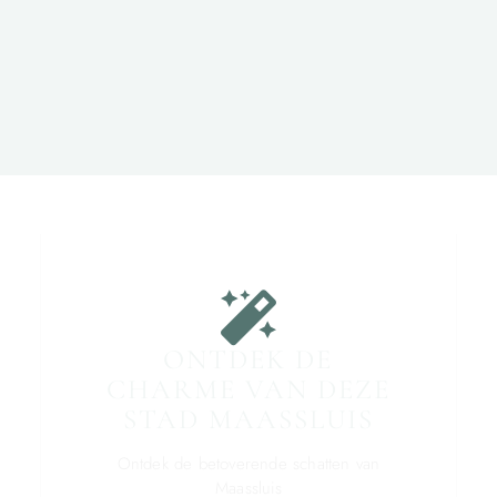
ONTDEK DE
CHARME VAN DEZE
STAD MAASSLUIS
Ontdek de betoverende schatten van
Maassluis