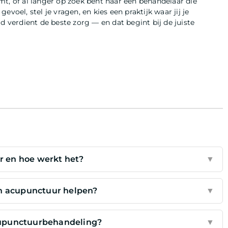
t, of al langer op zoek bent naar een behandelaar die
gevoel, stel je vragen, en kies een praktijk waar jij je
verdient de beste zorg — en dat begint bij de juiste
r en hoe werkt het?
▼
an acupunctuur helpen?
▼
cupunctuurbehandeling?
▼