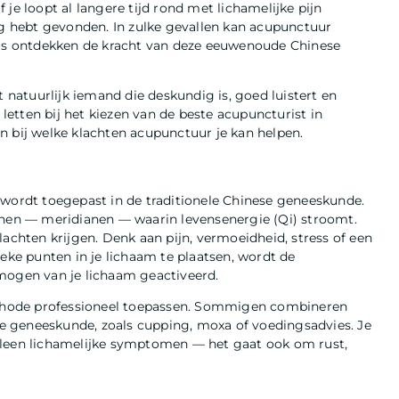
je loopt al langere tijd rond met lichamelijke pijn
ng hebt gevonden. In zulke gevallen kan acupunctuur
luis ontdekken de kracht van deze eeuwenoude Chinese
t natuurlijk iemand die deskundig is, goed luistert en
 letten bij het kiezen van de beste acupuncturist in
n bij welke klachten acupunctuur je kan helpen.
 wordt toegepast in de traditionele Chinese geneeskunde.
anen — meridianen — waarin levensenergie (Qi) stroomt.
lachten krijgen. Denk aan pijn, vermoeidheid, stress of een
ieke punten in je lichaam te plaatsen, wordt de
mogen van je lichaam geactiveerd.
methode professioneel toepassen. Sommigen combineren
 geneeskunde, zoals cupping, moxa of voedingsadvies. Je
lleen lichamelijke symptomen — het gaat ook om rust,