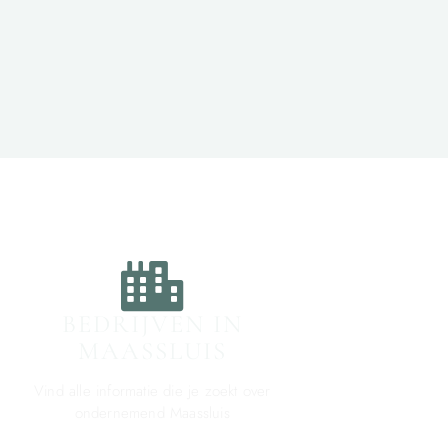
BEDRIJVEN IN
MAASSLUIS
Vind alle informatie die je zoekt over
ondernemend Maassluis