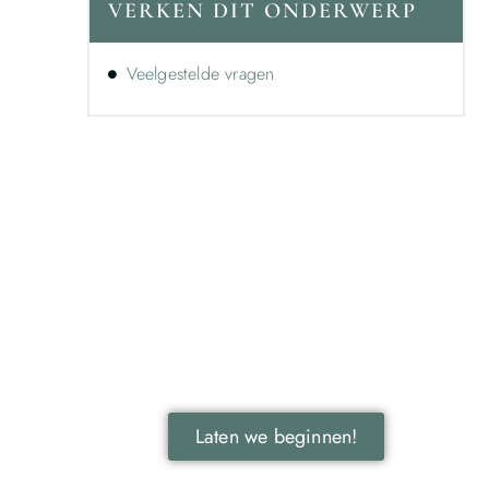
VERKEN DIT ONDERWERP
Veelgestelde vragen
Ontdek de kracht van lokale
reclame voor jouw bedrijf!
Leer hoe lokale reclame jouw bedrijf kan
laten groeien door je onder te dompelen
in deze fascinerende wereld.
Laten we beginnen!