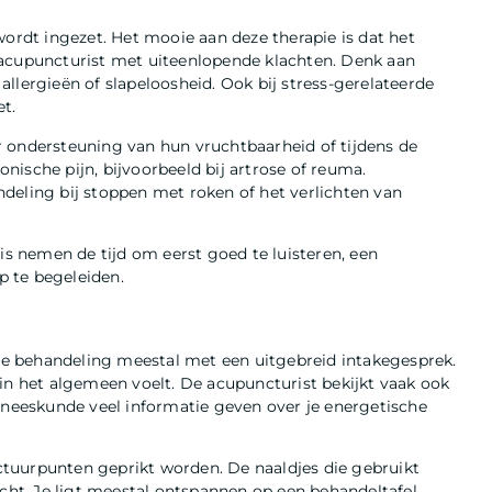
wordt ingezet. Het mooie aan deze therapie is dat het
 acupuncturist met uiteenlopende klachten. Denk aan
llergieën of slapeloosheid. Ook bij stress-gerelateerde
t.
r ondersteuning van hun vruchtbaarheid of tijdens de
ische pijn, bijvoorbeeld bij artrose of reuma.
deling bij stoppen met roken of het verlichten van
is nemen de tijd om eerst goed te luisteren, een
p te begeleiden.
 de behandeling meestal met een uitgebreid intakegesprek.
je in het algemeen voelt. De acupuncturist bekijkt vaak ook
geneeskunde veel informatie geven over je energetische
tuurpunten geprikt worden. De naaldjes die gebruikt
acht. Je ligt meestal ontspannen op een behandeltafel