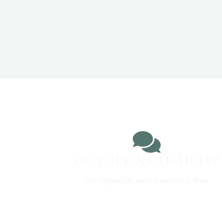
OP ZOEK NAAR HULP?
Ons toegewijde team staat voor je klaar.