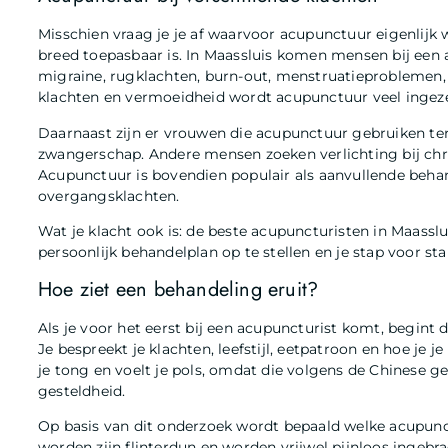
Misschien vraag je je af waarvoor acupunctuur eigenlijk 
breed toepasbaar is. In Maassluis komen mensen bij een
migraine, rugklachten, burn-out, menstruatieproblemen, a
klachten en vermoeidheid wordt acupunctuur veel ingeze
Daarnaast zijn er vrouwen die acupunctuur gebruiken te
zwangerschap. Andere mensen zoeken verlichting bij chron
Acupunctuur is bovendien populair als aanvullende behan
overgangsklachten.
Wat je klacht ook is: de beste acupuncturisten in Maasslu
persoonlijk behandelplan op te stellen en je stap voor sta
Hoe ziet een behandeling eruit?
Als je voor het eerst bij een acupuncturist komt, begint
Je bespreekt je klachten, leefstijl, eetpatroon en hoe je 
je tong en voelt je pols, omdat die volgens de Chinese 
gesteldheid.
Op basis van dit onderzoek wordt bepaald welke acupunc
worden zijn flinterdun en worden vrijwel pijnloos ingebr