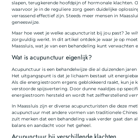
slapen, terugkerende hoofdpijn of hormonale klachten. Of 
waarvoor je in de reguliere zorg geen duidelijke oplossi
verrassend effectief zijn. Steeds meer mensen in Maass
geneeswijze.
Maar hoe weet je welke acupuncturist bij jou past? Je wil
zorgvuldig werkt. In dit artikel ontdek je waar je op moet
Maassluis, wat je van een behandeling kunt verwachten e
Wat is acupunctuur eigenlijk?
Acupunctuur is een behandelwijze die al duizenden jaren
Het uitgangspunt is dat je lichaam bestaat uit energieb
Als die energiestroom ergens geblokkeerd raakt, kun je k
verstoorde spijsvertering. Door dunne naaldjes op specif
energiestroom hersteld en wordt het zelfherstellend ver
In Maassluis zijn er diverse acupuncturisten die deze 
acupunctuur met andere vormen van traditionele Chinese
zult merken dat een behandeling vaak verder gaat dan a
balans en aandacht voor het geheel.
Acupunctuur bij verschillende klachten