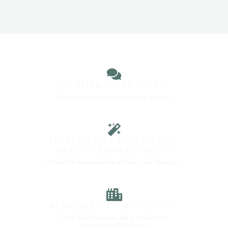
OP ZOEK NAAR HULP?
Ons toegewijde team staat voor je klaar.
ONTDEK DE CHARME VAN
DEZE STAD MAASSLUIS
Ontdek de betoverende schatten van Maassluis
BEDRIJVEN IN MAASSLUIS
Vind alle informatie die je zoekt over
ondernemend Maassluis