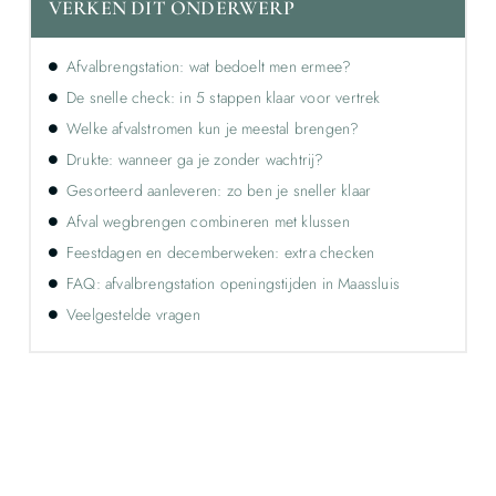
VERKEN DIT ONDERWERP
Afvalbrengstation: wat bedoelt men ermee?
De snelle check: in 5 stappen klaar voor vertrek
Welke afvalstromen kun je meestal brengen?
Drukte: wanneer ga je zonder wachtrij?
Gesorteerd aanleveren: zo ben je sneller klaar
Afval wegbrengen combineren met klussen
Feestdagen en decemberweken: extra checken
FAQ: afvalbrengstation openingstijden in Maassluis
Veelgestelde vragen
Ontdek de kracht van lokale reclame voor
jouw bedrijf!
Leer hoe lokale reclame jouw bedrijf kan laten groeien