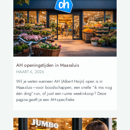
AH openingstijden in Maassluis
MAART 6, 2026
Wil je weten wanneer AH (Albert Heijn) open is in
Maassluis—voor boodschappen, een snelle “ik mis nog
één ding”-run, of juist een ruime weekinkoop? Deze
pagina geeft je een AH-specifieke