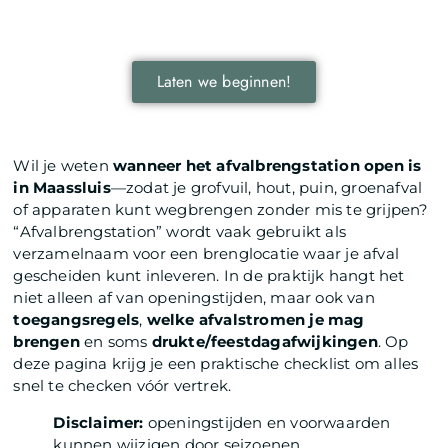
door je onder te dompelen in deze fascinerende
wereld.
Laten we beginnen!
Wil je weten
wanneer het afvalbrengstation open is
in Maassluis
—zodat je grofvuil, hout, puin, groenafval
of apparaten kunt wegbrengen zonder mis te grijpen?
“Afvalbrengstation” wordt vaak gebruikt als
verzamelnaam voor een brenglocatie waar je afval
gescheiden kunt inleveren. In de praktijk hangt het
niet alleen af van openingstijden, maar ook van
toegangsregels
,
welke afvalstromen je mag
brengen
en soms
drukte/feestdagafwijkingen
. Op
deze pagina krijg je een praktische checklist om alles
snel te checken vóór vertrek.
Disclaimer:
openingstijden en voorwaarden
kunnen wijzigen door seizoenen,