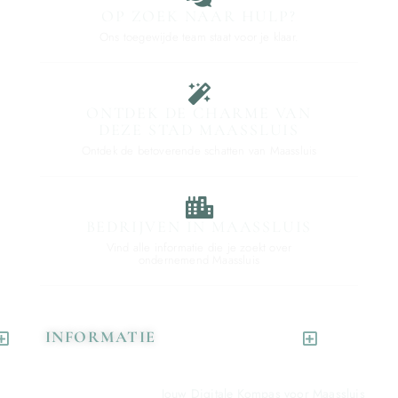
OP ZOEK NAAR HULP?
Ons toegewijde team staat voor je klaar.
ONTDEK DE CHARME VAN
DEZE STAD MAASSLUIS
Ontdek de betoverende schatten van Maassluis
BEDRIJVEN IN MAASSLUIS
Vind alle informatie die je zoekt over
ondernemend Maassluis
INFORMATIE
Jouw Digitale Kompas voor Maassluis