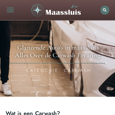
Glanzende Auto's in maassluis:
Alles Over de Carwash Ervaring
CATEGORIE: CARWASH
Wat is een Carwash?