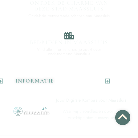
ONTDEK DE CHARME VAN
DEZE STAD MAASSLUIS
Ontdek de betoverende schatten van Maassluis
BEDRIJVEN IN MAASSLUIS
Vind alle informatie die je zoekt over
ondernemend Maassluis
INFORMATIE
Jouw Digitale Kompas voor Maassluis
Waar wij u rondleiden door het
prachtige stadje maassluis